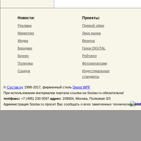
Новости:
Проекты:
Реклама
Прямой эфир
Маркетинг
Лицо рынка
Медиа
Визитка
Брендинг
Герои DIGITAL
Бизнес
Рейтинги
Политика
Фоторепортажи
Социум
Индустриальные
стандарты
©
Состав.ру
1998-2017, фирменный стиль
Depot WPF
При использовании материалов портала ссылка на Sostav.ru обязательна!
тел/факс:
+7 (495) 230 0597
адрес:
109004, Москва, Полковая 3/3
Администрация Sostav.ru просит Вас сообщать о всех замеченных технических неп