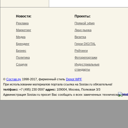
Новости:
Проекты:
Реклама
Прямой эфир
Маркетинг
Лицо рынка
Медиа
Визитка
Брендинг
Герои DIGITAL
Бизнес
Рейтинги
Политика
Фоторепортажи
Социум
Индустриальные
стандарты
©
Состав.ру
1998-2017, фирменный стиль
Depot WPF
При использовании материалов портала ссылка на Sostav.ru обязательна!
тел/факс:
+7 (495) 230 0597
адрес:
109004, Москва, Полковая 3/3
Администрация Sostav.ru просит Вас сообщать о всех замеченных технических неп