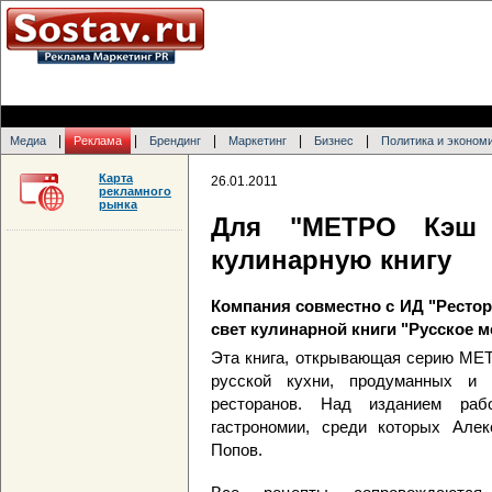
|
|
|
|
|
Медиа
Реклама
Брендинг
Маркетинг
Бизнес
Политика и эконом
Карта
26.01.2011
рекламного
рынка
Для "МЕТРО Кэш 
кулинарную книгу
Компания совместно с ИД "Ресто
свет кулинарной книги "Русское 
Эта книга, открывающая серию ME
русской кухни, продуманных и 
ресторанов. Над изданием раб
гастрономии, среди которых Але
Попов.