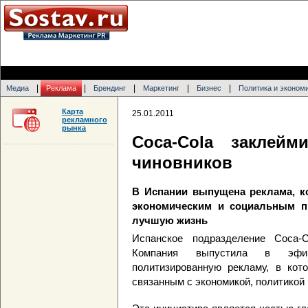
|
|
|
|
|
Медиа
Реклама
Брендинг
Маркетинг
Бизнес
Политика и эконом
Карта
25.01.2011
рекламного
рынка
Coca-Cola заклей
чиновников
В Испании выпущена реклама, к
экономическим и социальным пр
лучшую жизнь
Испанское подразделение Coca-
Компания выпустила в эфир
политизированную рекламу, в кот
связанным с экономикой, политикой