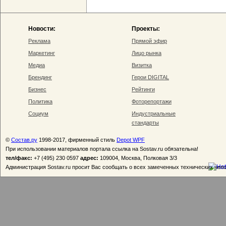
Новости:
Проекты:
Реклама
Прямой эфир
Маркетинг
Лицо рынка
Медиа
Визитка
Брендинг
Герои DIGITAL
Бизнес
Рейтинги
Политика
Фоторепортажи
Социум
Индустриальные
стандарты
©
Состав.ру
1998-2017, фирменный стиль
Depot WPF
При использовании материалов портала ссылка на Sostav.ru обязательна!
тел/факс:
+7 (495) 230 0597
адрес:
109004, Москва, Полковая 3/3
Администрация Sostav.ru просит Вас сообщать о всех замеченных технических неп