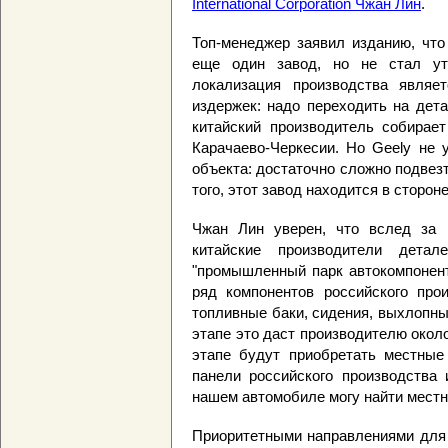
International Corporation Чжан Лин
.
Топ-менеджер заявил изданию, что
еще один завод, но не стал ут
локализация производства являе
издержек: надо переходить на дет
китайский производитель собирает
Карачаево-Черкесии. Но Geely не 
объекта: достаточно сложно подвез
того, этот завод находится в сторон
Чжан Лин уверен, что вслед за 
китайские производители дета
"промышленный парк автокомпоненто
ряд компонентов российского прои
топливные баки, сидения, выхлопны
этапе это даст производителю окол
этапе будут приобретать местные
панели российского производства 
нашем автомобиле могу найти местны
Приоритетными направлениями для 