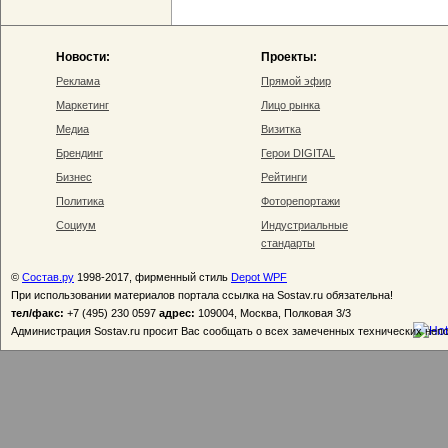
Новости:
Проекты:
Реклама
Прямой эфир
Маркетинг
Лицо рынка
Медиа
Визитка
Брендинг
Герои DIGITAL
Бизнес
Рейтинги
Политика
Фоторепортажи
Социум
Индустриальные
стандарты
©
Состав.ру
1998-2017, фирменный стиль
Depot WPF
При использовании материалов портала ссылка на Sostav.ru обязательна!
тел/факс:
+7 (495) 230 0597
адрес:
109004, Москва, Полковая 3/3
Администрация Sostav.ru просит Вас сообщать о всех замеченных технических неп