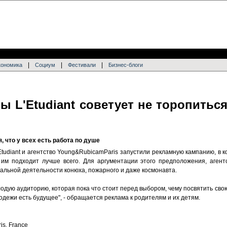
|
|
|
кономика
Социум
Фестивали
Бизнес-блоги
ы L'Etudiant советует не торопитьс
 что у всех есть работа по душе
tudiant и агентство Young&RubicamParis запустили рекламную кампанию, в к
я им подходит лучше всего. Для аргументации этого предположения, аген
льной деятельности конюха, пожарного и даже космонавта.
дую аудиторию, которая пока что стоит перед выбором, чему посвятить свою
дежи есть будущее", - обращается реклама к родителям и их детям.
is, France