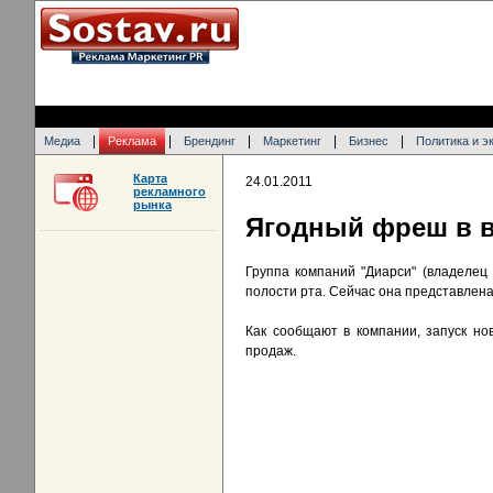
|
|
|
|
|
Медиа
Реклама
Брендинг
Маркетинг
Бизнес
Политика и э
Карта
24.01.2011
рекламного
рынка
Ягодный фреш в ви
Группа компаний "Диарси" (владелец
полости рта. Сейчас она представлена
Как сообщают в компании, запуск но
продаж.