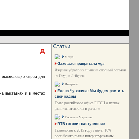
Статьи
Медиа
Gazeta.ru припрятала «g»
Издание убрало из «шапки» спорный логотип
от Студии Лебедева
 - освежающие спреи для
Интервью
Елена Чувахина: Мы будем растить
на выставках и в местах
свои кадры
Глава российского офиса FITCH о планах
развития агентства в регионе
Реклама и Маркетинг
RTB готовит наступление
Технология к 2015 году займет 18%
российского рынка интернет-рекламы