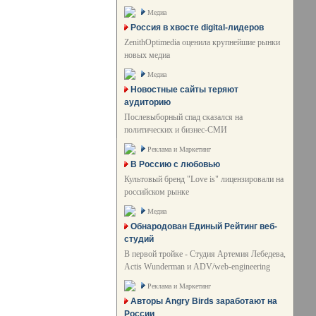
Медиа
Россия в хвосте digital-лидеров
ZenithOptimedia оценила крупнейшие рынки
новых медиа
Медиа
Новостные сайты теряют
аудиторию
Послевыборный спад сказался на
политических и бизнес-СМИ
Реклама и Маркетинг
В Россию с любовью
Культовый бренд "Love is" лицензировали на
российском рынке
Медиа
Обнародован Единый Рейтинг веб-
студий
В первой тройке - Студия Артемия Лебедева,
Actis Wunderman и ADV/web-engineering
Реклама и Маркетинг
Авторы Angry Birds заработают на
России