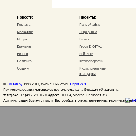
Новости:
Проекты:
Реклама
Прямой эфир
Маркетинг
Лицо рынка
Медиа
Визитка
Брендинг
Герои DIGITAL
Бизнес
Рейтинги
Политика
Фоторепортажи
Социум
Индустриальные
стандарты
©
Состав.ру
1998-2017, фирменный стиль
Depot WPF
При использовании материалов портала ссылка на Sostav.ru обязательна!
тел/факс:
+7 (495) 230 0597
адрес:
109004, Москва, Полковая 3/3
Администрация Sostav.ru просит Вас сообщать о всех замеченных технических неп