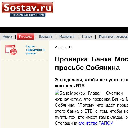
|
|
|
|
|
Медиа
Реклама
Брендинг
Маркетинг
Бизнес
Политика и эконом
Карта
21.01.2011
рекламного
рынка
Проверка Банка Мо
просьбе Собянина
Это сделали, чтобы не пугать вкл
контроль ВТБ
Глава Счетной
журналистам, что проверка Банка 
Собянина. "Потому что идет проц
этого банка в ВТБ, с тем, чтобы н
пугать тех, кто имеет там вклады, 
Степашина
агентство РАПСИ
.