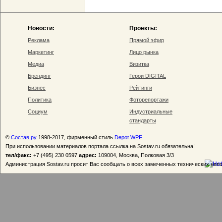
Новости:
Проекты:
Реклама
Прямой эфир
Маркетинг
Лицо рынка
Медиа
Визитка
Брендинг
Герои DIGITAL
Бизнес
Рейтинги
Политика
Фоторепортажи
Социум
Индустриальные
стандарты
©
Состав.ру
1998-2017, фирменный стиль
Depot WPF
При использовании материалов портала ссылка на Sostav.ru обязательна!
тел/факс:
+7 (495) 230 0597
адрес:
109004, Москва, Полковая 3/3
Администрация Sostav.ru просит Вас сообщать о всех замеченных технических неп