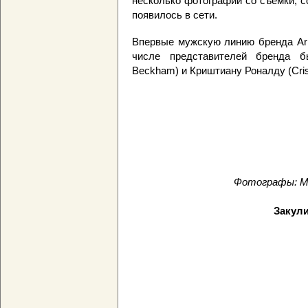
несколько фотографий со съемки, с
появилось в сети.
Впервые мужскую линию бренда Arm
числе представителей бренда 
Beckham) и Криштиану Роналду (Crist
Фотографы: Mer
Закули