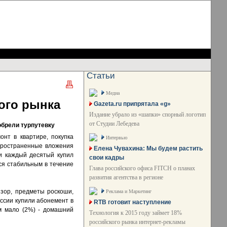
Статьи
Медиа
кого рынка
Gazeta.ru припрятала «g»
Издание убрало из «шапки» спорный логотип
от Студии Лебедева
обрели турпутевку
онт в квартире, покупка
Интервью
пространенные вложения
Елена Чувахина: Мы будем растить
ти каждый десятый купил
свои кадры
я стабильным в течение
Глава российского офиса FITCH о планах
развития агентства в регионе
изор, предметы роскоши,
Реклама и Маркетинг
оссии купили абонемент в
RTB готовит наступление
ем мало (2%) - домашний
Технология к 2015 году займет 18%
российского рынка интернет-рекламы