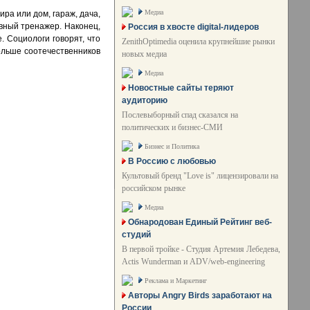
Медиа
а или дом, гараж, дача,
ивный тренажер. Наконец,
Россия в хвосте digital-лидеров
 Социологи говорят, что
ZenithOptimedia оценила крупнейшие рынки
ольше соотечественников
новых медиа
Медиа
Новостные сайты теряют
аудиторию
Послевыборный спад сказался на
политических и бизнес-СМИ
Бизнес и Политика
В Россию с любовью
Культовый бренд "Love is" лицензировали на
российском рынке
Медиа
Обнародован Единый Рейтинг веб-
студий
В первой тройке - Студия Артемия Лебедева,
Actis Wunderman и ADV/web-engineering
Реклама и Маркетинг
Авторы Angry Birds заработают на
России