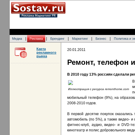
|
|
|
|
|
Медиа
Реклама
Брендинг
Маркетинг
Бизнес
Политика и э
Карта
20.01.2011
рекламного
рынка
Ремонт, телефон и
В 2010 году 13% россиян сделали ре
м
Иллюстрация с ресурса remonthome.com
п
мобильный телефон (9%), на образов
2008-2010 годов.
В первой десятке покупок оказались
автомобиль (по 5%), а также видео- и
фитнес-клуб, аудио, видео- и DVD-т
кинотеатр и полис добровольного меди