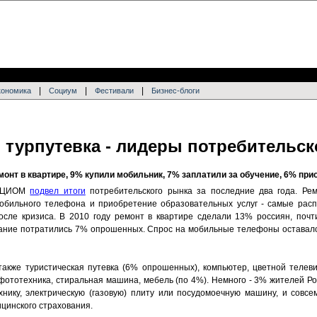
|
|
|
кономика
Социум
Фестивали
Бизнес-блоги
 турпутевка - лидеры потребительс
монт в квартире, 9% купили мобильник, 7% заплатили за обучение, 6% при
ВЦИОМ
подвел итоги
потребительского рынка за последние два года. Рем
обильного телефона и приобретение образовательных услуг - самые рас
осле кризиса. В 2010 году ремонт в квартире сделали 13% россиян, поч
ание потратились 7% опрошенных. Спрос на мобильные телефоны оставалс
 также туристическая путевка (6% опрошенных), компьютер, цветной телев
 фототехника, стиральная машина, мебель (по 4%). Немного - 3% жителей Р
ехнику, электрическую (газовую) плиту или посудомоечную машину, и совс
цинского страхования.