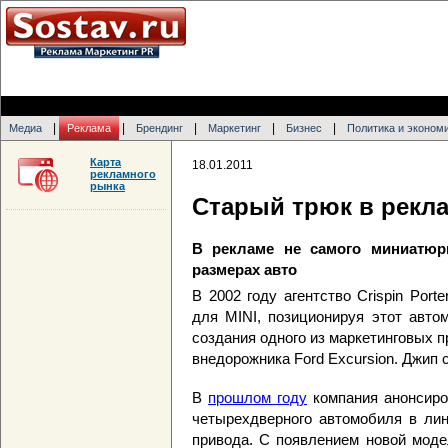
|
|
|
|
|
Медиа
Реклама
Брендинг
Маркетинг
Бизнес
Политика и эконом
Карта
18.01.2011
рекламного
рынка
Старый трюк в рекла
В рекламе не самого миниатюр
размерах авто
В 2002 году агентство Crispin Por
для MINI, позиционируя этот авто
создания одного из маркетинговых 
внедорожника Ford Excursion. Джип 
В
прошлом году
компания анонсиро
четырехдверного автомобиля в лин
привода. С появлением новой моде