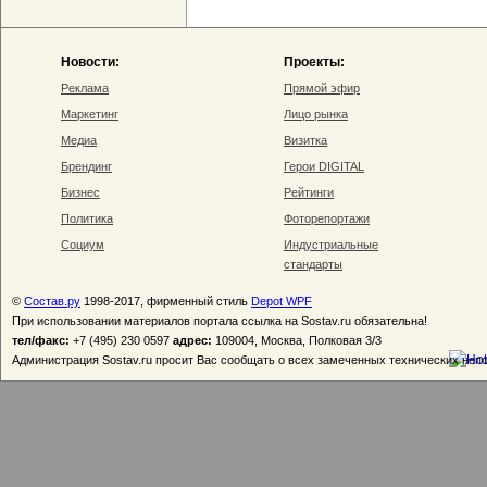
Новости:
Проекты:
Реклама
Прямой эфир
Маркетинг
Лицо рынка
Медиа
Визитка
Брендинг
Герои DIGITAL
Бизнес
Рейтинги
Политика
Фоторепортажи
Социум
Индустриальные
стандарты
©
Состав.ру
1998-2017, фирменный стиль
Depot WPF
При использовании материалов портала ссылка на Sostav.ru обязательна!
тел/факс:
+7 (495) 230 0597
адрес:
109004, Москва, Полковая 3/3
Администрация Sostav.ru просит Вас сообщать о всех замеченных технических неп