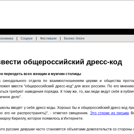
|
|
|
кономика
Социум
Фестивали
Бизнес-блоги
вести общероссийский дресс-код
н переодеть всех женщин и мужчин столицы
а синодального отдела по взаимоотношениям церкви и общества прото
ложил ввести "общероссийский дресс-код" для всех россиян. По его мнени
ться требуют наведения порядка. К тому же, то, как люди ведут себя в публи
личное дело".
 школы вводят у себя дресс-коды. Хорошо бы и общероссийский дресс-код пр
о его не распространять)", - отметил священник.
Это строки из письма
Вс
риарху Кириллу, которое появилось в Интернете.
 что русские девушки часто становятся объектами домогательств со стороны в