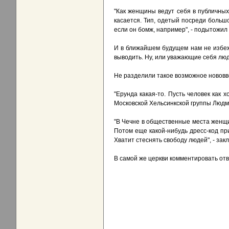
"Как женщины ведут себя в публичных 
касается. Тип, одетый посреди большо
если он бомж, например", - подытожил
И в ближайшем будущем нам не избежа
выводить. Ну, или уважающие себя люд
Не разделили такое возможное нововв
"Ерунда какая-то. Пусть человек как х
Московской Хельсинкской группы Люд
"В Чечне в общественные места женщин
Потом еще какой-нибудь дресс-код при
Хватит стеснять свободу людей", - за
В самой же церкви комментировать от