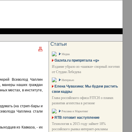
Статьи
Медиа
Gazeta.ru припрятала «g»
Издание убрало из «шапки» спорный логотип
от Студии Лебедева
иерей Всеволод Чаплин
Интервью
ю, манеры наших граждан
Елена Чувахина: Мы будем растить
чных местах, в институте,
свои кадры
Глава российского офиса FITCH о планах
развития агентства в регионе
идумать (на стрип-бары и
еволода Чаплина стали
Реклама и Маркетинг
RTB готовит наступление
Технология к 2015 году займет 18%
ыходцев из Кавказа, - их
российского рынка интернет-рекламы