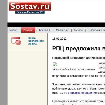
|
|
|
|
|
Медиа
Реклама
Брендинг
Маркетинг
Бизнес
Политика и э
Карта
18.01.2011
рекламного
рынка
РПЦ предложила в
Протоиерей Всеволод Чаплин намере
Глав
пред
Фото с сайта forum.orthodox.com.ua
одева
на работе, оказывается не только их "
"Неплохо, что сейчас компании, вузы,
публичные дома, так уж и быть, можн
ответом на
открытое обращение
к пат
Протоирей считает, что причина того,