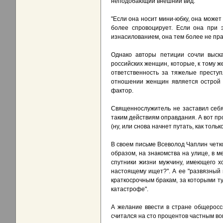
неподобающий внешний вид.
"Если она носит мини-юбку, она может 
более спровоцирует. Если она при э
изнасилованием, она тем более не пра
Однако авторы петиции сочли выска
российских женщин, которые, к тому 
ответственность за тяжелые преступ
отношении женщин является острой т
фактор.
Священнослужитель не заставил себя
таким действиям оправдания. А вот про
(ну, или снова начнет путать, как тольк
В своем письме Всеволод Чаплин четко
образом, на знакомства на улице, в м
спутники жизни мужчину, имеющего хо
настоящему ищет?". А ее "развязный 
краткосрочным бракам, за которыми т
катастрофе".
А желание ввести в стране общеросси
считался на сто процентов частным во