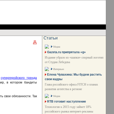
Статьи
Медиа
Gazeta.ru припрятала «g»
Издание убрало из «шапки» спорный логотип
от Студии Лебедева
Интервью
Елена Чувахина: Мы будем растить
ь
супергеройского тренда
свои кадры
мир, в котором бандиты
Глава российского офиса FITCH о планах
развития агентства в регионе
ть свои обязанности. Так
Медиа
RTB готовит наступление
Технология к 2015 году займет 18%
российского рынка интернет-рекламы