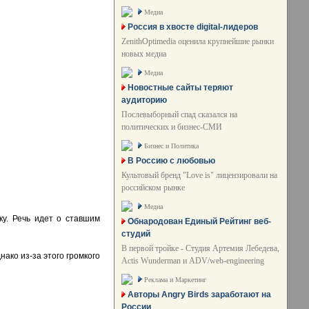
Медиа
Россия в хвосте digital-лидеров
ZenithOptimedia оценила крупнейшие рынки
новых медиа
Медиа
Новостные сайты теряют
аудиторию
Послевыборный спад сказался на
политических и бизнес-СМИ
Бизнес и Политика
В Россию с любовью
Культовый бренд "Love is" лицензировали на
российском рынке
Медиа
у. Речь идет о ставшим
Обнародован Единый Рейтинг веб-
студий
В первой тройке - Студия Артемия Лебедева,
ако из-за этого громкого
Actis Wunderman и ADV/web-engineering
Реклама и Маркетинг
Авторы Angry Birds заработают на
России