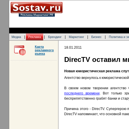
|
|
|
|
|
Медиа
Реклама
Брендинг
Маркетинг
Бизнес
Политика и э
Карта
18.01.2011
рекламного
рынка
DirecTV оставил м
Новая юмористическая реклама спут
Агентство вернулось к юмористической
В своем новом творении агентство
последнего времени
. Вот только з
беспрепятственно грабят банки и стару
Причина этого - DirecTV. Супергерою 
DirecTV напоминает, что основной пак