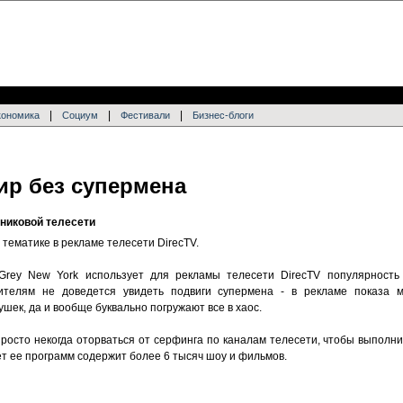
|
|
|
кономика
Социум
Фестивали
Бизнес-блоги
ир без супермена
никовой телесети
 тематике в рекламе телесети DirecTV.
 Grey New York использует для рекламы телесети DirecTV популярност
рителям не доведется увидеть подвиги супермена - в рекламе показа 
шек, да и вообще буквально погружают все в хаос.
просто некогда оторваться от серфинга по каналам телесети, чтобы выполни
ет ее программ содержит более 6 тысяч шоу и фильмов.