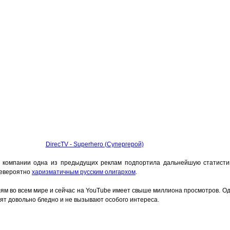
DirecTV - Superhero (Супергерой)
я компании одна из предыдущих реклам подпортила дальнейшую статистик
невероятно
харизматичным русским олигархом
.
ям во всем мире и сейчас на YouTube имеет свыше миллиона просмотров. Одн
ят довольно бледно и не вызывают особого интереса.