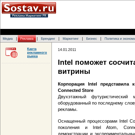
|
|
|
|
|
Медиа
Реклама
Брендинг
Маркетинг
Бизнес
Политика и эконом
Карта
14.01.2011
рекламного
рынка
Intel поможет сосчит
витрины
Корпорация Intel представила 
Connected Store
Двухэтажный футуристический
оборудованный по последнему слову
рекламы.
Оснащенный процессорами Intel Cor
поколения и Intel Atom, Conne
демонстрации и экспериментальные