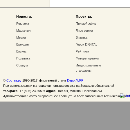
Новости:
Проекты:
Реклама
Прямой эфир
Маркетинг
Лицо рынка
Медиа
Визитка
Брендинг
Герои DIGITAL
Бизнес
Рейтинги
Политика
Фоторепортажи
Социум
Индустриальные
стандарты
©
Состав.ру
1998-2017, фирменный стиль
Depot WPF
При использовании материалов портала ссылка на Sostav.ru обязательна!
тел/факс:
+7 (495) 230 0597
адрес:
109004, Москва, Полковая 3/3
Администрация Sostav.ru просит Вас сообщать о всех замеченных технических неп