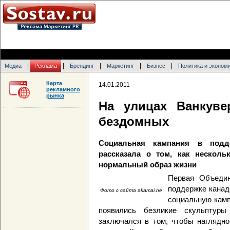
|
|
|
|
|
Медиа
Реклама
Брендинг
Маркетинг
Бизнес
Политика и эконом
Карта
14.01.2011
рекламного
рынка
На улицах Ванкуве
бездомных
Социальная кампания в подд
рассказала о том, как нескол
нормальный образ жизни
Первая Объедине
поддержке канад
Фото с сайта akamai.ne
социальную камп
появились безликие скульптур
заключался в том, чтобы наглядно