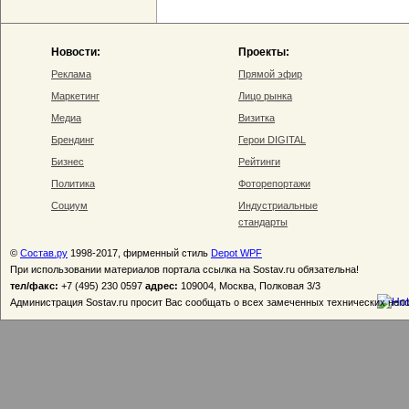
Новости:
Проекты:
Реклама
Прямой эфир
Маркетинг
Лицо рынка
Медиа
Визитка
Брендинг
Герои DIGITAL
Бизнес
Рейтинги
Политика
Фоторепортажи
Социум
Индустриальные
стандарты
©
Состав.ру
1998-2017, фирменный стиль
Depot WPF
При использовании материалов портала ссылка на Sostav.ru обязательна!
тел/факс:
+7 (495) 230 0597
адрес:
109004, Москва, Полковая 3/3
Администрация Sostav.ru просит Вас сообщать о всех замеченных технических неп