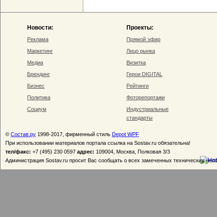
Новости:
Проекты:
Реклама
Прямой эфир
Маркетинг
Лицо рынка
Медиа
Визитка
Брендинг
Герои DIGITAL
Бизнес
Рейтинги
Политика
Фоторепортажи
Социум
Индустриальные
стандарты
©
Состав.ру
1998-2017, фирменный стиль
Depot WPF
При использовании материалов портала ссылка на Sostav.ru обязательна!
тел/факс:
+7 (495) 230 0597
адрес:
109004, Москва, Полковая 3/3
Администрация Sostav.ru просит Вас сообщать о всех замеченных технических неп