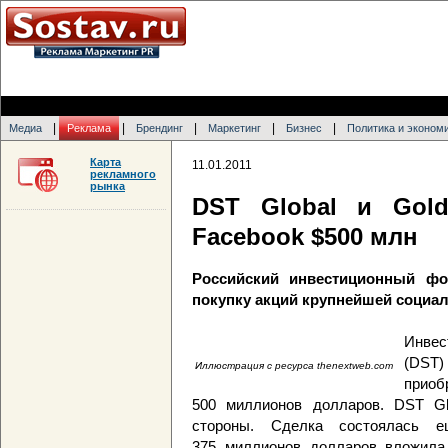
|
|
|
|
|
Медиа
Реклама
Брендинг
Маркетинг
Бизнес
Политика и эконом
Карта
11.01.2011
рекламного
рынка
DST Global и Gol
Facebook $500 млн
Российский инвестиционный фо
покупку акций крупнейшей социал
Инвес
(DST
Иллюстрация с ресурса thenextweb.com
приоб
500 миллионов долларов. DST Gl
стороны. Сделка состоялась 
375 миллионов долларов вложила 