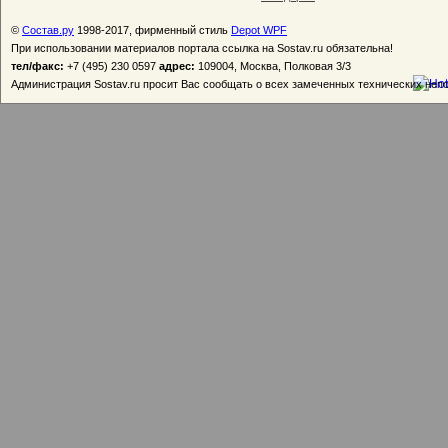
©
Состав.ру
1998-2017, фирменный стиль
Depot WPF
При использовании материалов портала ссылка на Sostav.ru обязательна!
тел/факс:
+7 (495) 230 0597
адрес:
109004, Москва, Полковая 3/3
Администрация Sostav.ru просит Вас сообщать о всех замеченных технических неп