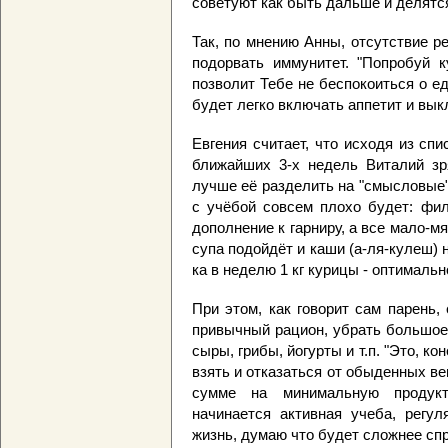
советуют как быть дальше и делят
Так, по мнению Анны, отсутствие 
подорвать иммунитет. "Попробуй 
позволит Тебе не беспокоиться о е
будет легко включать аппетит и вык
Евгения считает, что исходя из сп
ближайших 3-х недель Виталий зря
лучше её разделить на "смысловые" 
с учёбой совсем плохо будет: фил
дополнение к гарниру, а все мало-м
супа подойдёт и каши (а-ля-кулеш) н
ка в неделю 1 кг курицы - оптимальн
При этом, как говорит сам парень
привычный рацион, убрать большое
сыры, грибы, йогурты и т.п. "Это, ко
взять и отказаться от обыденных ве
сумме на минимальную продук
начинается активная учеба, регул
жизнь, думаю что будет сложнее спр