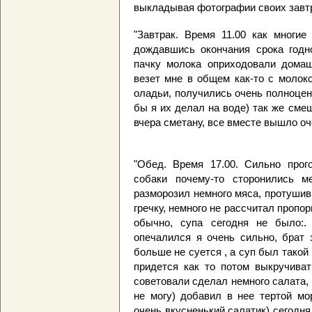
выкладывая фотографии своих завтр
"Завтрак. Время 11.00 как многие
дождавшись окончания срока годно
пачку молока оприходовали домаш
везет мне в общем как-то с молок
оладьи, получились очень полноце
бы я их делал на воде) так же сме
вчера сметану, все вместе вышло оч
"Обед. Время 17.00. Сильно про
собаки почему-то сторонились м
разморозил немного мяса, протушив
гречку, немного не рассчитал пропо
обычно, супа сегодня не было:.
опечалился я очень сильно, брат 
больше не суется , а суп был такой
придется как то потом выкручиват
советовали сделал немного салата,
не могу) добавил в нее тертой мо
очень вкусненький салатик) сегодн