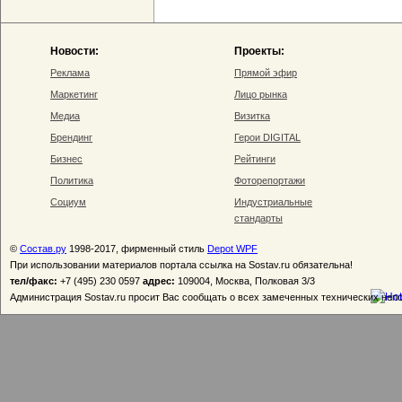
Новости:
Проекты:
Реклама
Прямой эфир
Маркетинг
Лицо рынка
Медиа
Визитка
Брендинг
Герои DIGITAL
Бизнес
Рейтинги
Политика
Фоторепортажи
Социум
Индустриальные
стандарты
©
Состав.ру
1998-2017, фирменный стиль
Depot WPF
При использовании материалов портала ссылка на Sostav.ru обязательна!
тел/факс:
+7 (495) 230 0597
адрес:
109004, Москва, Полковая 3/3
Администрация Sostav.ru просит Вас сообщать о всех замеченных технических неп