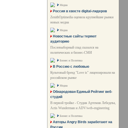
Медиа
Россия в хвосте digital-лидеров
ZenithOptimedia оценила крупнейшие рынки
новых медиа
Медиа
Новостные сайты теряют
аудиторию
Послевыборный спад сказался на
политических и бизнес-СМИ
Бизнес и Политика
В Россию с любовью
Культовый бренд "Love is" лицензировали на
российском рынке
Медиа
Обнародован Единый Рейтинг веб-
студий
В первой тройке - Студия Артемия Лебедева,
Actis Wunderman и ADV/web-engineering
Бизнес и Политика
Авторы Angry Birds заработают на
России