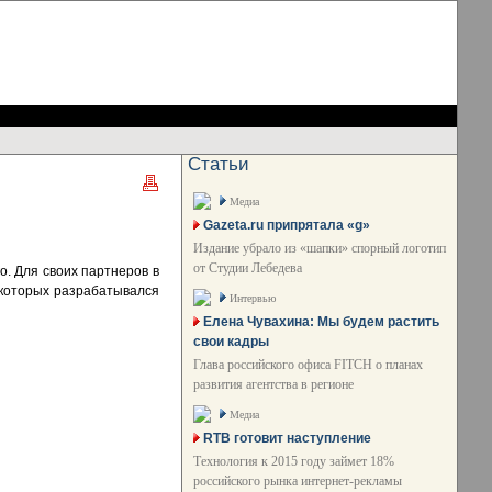
Статьи
Медиа
Gazeta.ru припрятала «g»
Издание убрало из «шапки» спорный логотип
от Студии Лебедева
. Для своих партнеров в
н которых разрабатывался
Интервью
Елена Чувахина: Мы будем растить
свои кадры
Глава российского офиса FITCH о планах
развития агентства в регионе
Медиа
RTB готовит наступление
Технология к 2015 году займет 18%
российского рынка интернет-рекламы