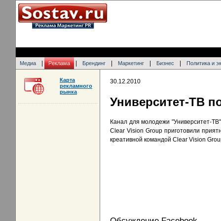
|
|
|
|
|
Медиа
Реклама
Брендинг
Маркетинг
Бизнес
Политика и э
Карта
30.12.2010
рекламного
рынка
Университет-ТВ п
Канал для молодежи "Университет-ТВ"
Clear Vision Group приготовили прия
креативной командой Clear Vision Grou
Обсуждение Facebook