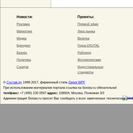
Новости:
Проекты:
Реклама
Прямой эфир
Маркетинг
Лицо рынка
Медиа
Визитка
Брендинг
Герои DIGITAL
Бизнес
Рейтинги
Политика
Фоторепортажи
Социум
Индустриальные
стандарты
©
Состав.ру
1998-2017, фирменный стиль
Depot WPF
При использовании материалов портала ссылка на Sostav.ru обязательна!
тел/факс:
+7 (495) 230 0597
адрес:
109004, Москва, Полковая 3/3
Администрация Sostav.ru просит Вас сообщать о всех замеченных технических неп