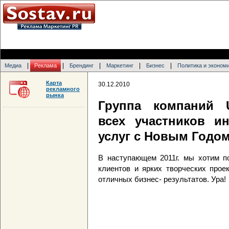
|
|
|
|
|
Медиа
Реклама
Брендинг
Маркетинг
Бизнес
Политика и эконом
Карта
30.12.2010
рекламного
рынка
Группа компаний 
всех участников и
услуг с Новым Годом
В наступающем 2011г. мы хотим п
клиентов и ярких творческих прое
отличных бизнес- результатов. Ура!