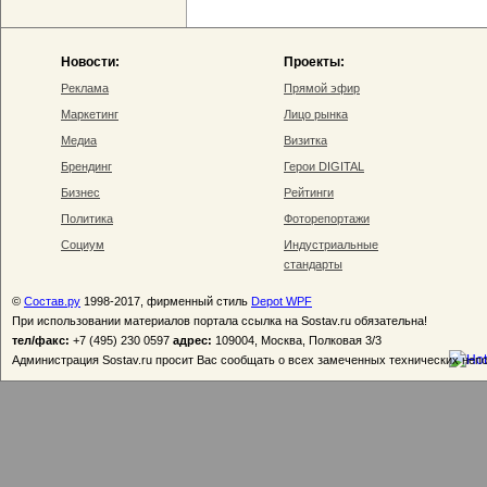
Новости:
Проекты:
Реклама
Прямой эфир
Маркетинг
Лицо рынка
Медиа
Визитка
Брендинг
Герои DIGITAL
Бизнес
Рейтинги
Политика
Фоторепортажи
Социум
Индустриальные
стандарты
©
Состав.ру
1998-2017, фирменный стиль
Depot WPF
При использовании материалов портала ссылка на Sostav.ru обязательна!
тел/факс:
+7 (495) 230 0597
адрес:
109004, Москва, Полковая 3/3
Администрация Sostav.ru просит Вас сообщать о всех замеченных технических неп