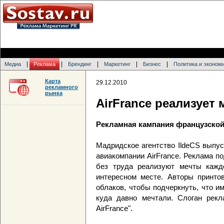
|
|
|
|
|
Медиа
Реклама
Брендинг
Маркетинг
Бизнес
Политика и эконом
Карта
29.12.2010
рекламного
рынка
AirFrance реализует 
Рекламная кампания французско
Мадридское агентство IldeCS выпу
авиакомпании AirFrance. Реклама п
без труда реализуют мечты каждо
интересном месте. Авторы принто
облаков, чтобы подчеркнуть, что и
куда давно мечтали. Слоган рек
AirFrance".