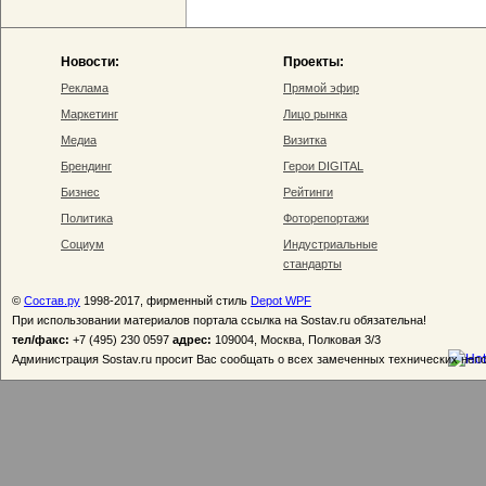
Новости:
Проекты:
Реклама
Прямой эфир
Маркетинг
Лицо рынка
Медиа
Визитка
Брендинг
Герои DIGITAL
Бизнес
Рейтинги
Политика
Фоторепортажи
Социум
Индустриальные
стандарты
©
Состав.ру
1998-2017, фирменный стиль
Depot WPF
При использовании материалов портала ссылка на Sostav.ru обязательна!
тел/факс:
+7 (495) 230 0597
адрес:
109004, Москва, Полковая 3/3
Администрация Sostav.ru просит Вас сообщать о всех замеченных технических неп