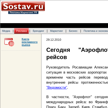
|
|
|
|
|
Медиа
Реклама
Брендинг
Маркетинг
Бизнес
Политика и эконом
Карта
29.12.2010
рекламного
рынка
Сегодня "Аэрофло
рейсов
Руководитель Росавиации Алекса
ситуация в московских аэропортах
временем часть рейсов перевод
внутренние рейсы протяженность
"Ведомости"
.
В частности, "Аэрофлот" сегод
международных рейса: во Франкфу
Прагу, Баку, Загреб, Киев, Стамбу