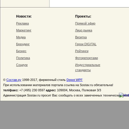
Новости:
Проекты:
Реклама
Прямой эфир
Маркетинг
Лицо рынка
Медиа
Визитка
Брендинг
Герои DIGITAL
Бизнес
Рейтинги
Политика
Фоторепортажи
Социум
Индустриальные
стандарты
©
Состав.ру
1998-2017, фирменный стиль
Depot WPF
При использовании материалов портала ссылка на Sostav.ru обязательна!
тел/факс:
+7 (495) 230 0597
адрес:
109004, Москва, Полковая 3/3
Администрация Sostav.ru просит Вас сообщать о всех замеченных технических неп