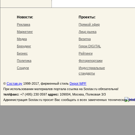
Новости:
Проекты:
Реклама
Прямой эфир
Маркетинг
Лицо рынка
Медиа
Визитка
Брендинг
Герои DIGITAL
Бизнес
Рейтинги
Политика
Фоторепортажи
Социум
Индустриальные
стандарты
©
Состав.ру
1998-2017, фирменный стиль
Depot WPF
При использовании материалов портала ссылка на Sostav.ru обязательна!
тел/факс:
+7 (495) 230 0597
адрес:
109004, Москва, Полковая 3/3
Администрация Sostav.ru просит Вас сообщать о всех замеченных технических неп