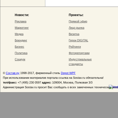
Новости:
Проекты:
Реклама
Прямой эфир
Маркетинг
Лицо рынка
Медиа
Визитка
Брендинг
Герои DIGITAL
Бизнес
Рейтинги
Политика
Фоторепортажи
Социум
Индустриальные
стандарты
©
Состав.ру
1998-2017, фирменный стиль
Depot WPF
При использовании материалов портала ссылка на Sostav.ru обязательна!
тел/факс:
+7 (495) 230 0597
адрес:
109004, Москва, Полковая 3/3
Администрация Sostav.ru просит Вас сообщать о всех замеченных технических неп