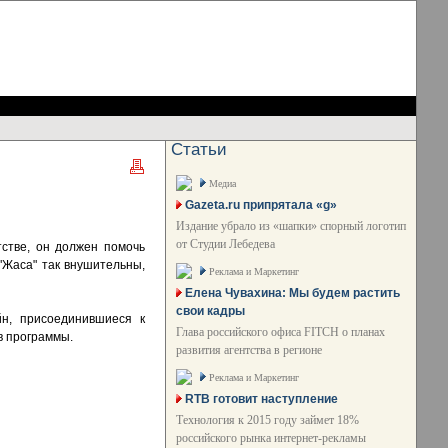
Статьи
Медиа
Gazeta.ru припрятала «g»
Издание убрало из «шапки» спорный логотип
от Студии Лебедева
тстве, он должен помочь
"Жаса" так внушительны,
Реклама и Маркетинг
Елена Чувахина: Мы будем растить
свои кадры
йн, присоединившиеся к
Глава российского офиса FITCH о планах
в программы.
развития агентства в регионе
Реклама и Маркетинг
RTB готовит наступление
Технология к 2015 году займет 18%
российского рынка интернет-рекламы