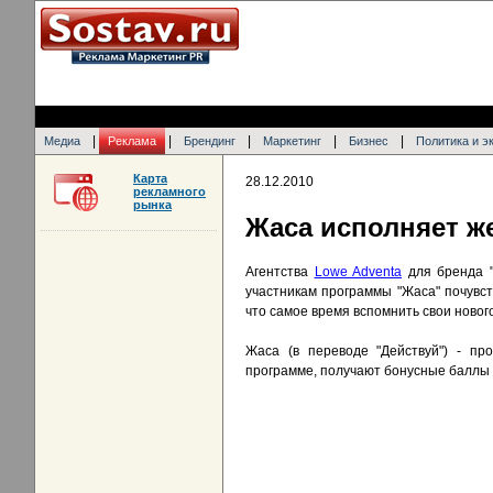
|
|
|
|
|
Медиа
Реклама
Брендинг
Маркетинг
Бизнес
Политика и э
Карта
28.12.2010
рекламного
рынка
Жаса исполняет ж
Агентства
Lowe Adventa
для бренда "
участникам программы "Жаса" почувст
что самое время вспомнить свои новог
Жаса (в переводе "Действуй") - пр
программе, получают бонусные баллы з