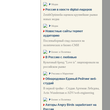
Медиа
Россия в хвосте digital-лидеров
ZenithOptimedia оценила крупнейшие рынки
новых медиа
Медиа
Новостные сайты теряют
аудиторию
Послевыборный спад сказался на
политических и бизнес-СМИ
Бизнес и Политика
В Россию с любовью
Культовый бренд "Love is" лицензировали на
российском рынке
Реклама и Маркетинг
Обнародован Единый Рейтинг веб-
студий
В первой тройке - Студия Артемия Лебедева,
Actis Wunderman и ADV/web-engineering
Бизнес и Политика
Авторы Angry Birds заработают на
России