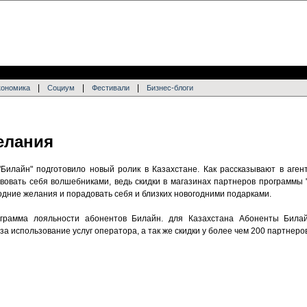
|
|
|
кономика
Социум
Фестивали
Бизнес-блоги
елания
Билайн" подготовило новый ролик в Казахстане. Как рассказывают в аген
вовать себя волшебниками, ведь скидки в магазинах партнеров программы 
одние желания и порадовать себя и близких новогодними подарками.
ограмма лояльности абонентов Билайн. для Казахстана Абоненты Била
а использование услуг оператора, а так же скидки у более чем 200 партнеро