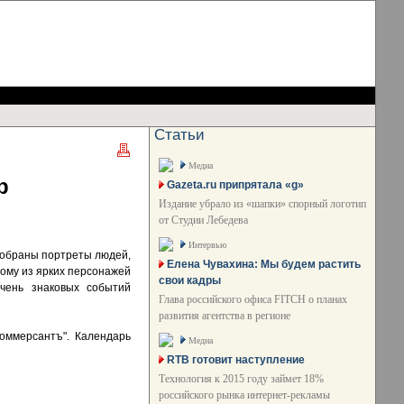
Статьи
Медиа
р
Gazeta.ru припрятала «g»
Издание убрало из «шапки» спорный логотип
от Студии Лебедева
Интервью
 собраны портреты людей,
Елена Чувахина: Мы будем растить
ому из ярких персонажей
свои кадры
ечень знаковых событий
Глава российского офиса FITCH о планах
развития агентства в регионе
оммерсантъ". Календарь
Медиа
RTB готовит наступление
Технология к 2015 году займет 18%
российского рынка интернет-рекламы