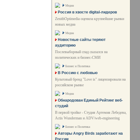
Медиа
Россия в хвосте digital-лидеров
ZenithOptimedia оценила крупнейшие рынки
новых медиа
Медиа
Новостные сайты теряют
аудиторию
Послевыборный спад сказался на
политических и бизнес-СМИ
Бизнес и Политика
В Россию с любовью
Культовый бренд "Love is" лицензировали на
российском рынке
Медиа
Обнародован Единый Рейтинг веб-
студий
В первой тройке - Студия Артемия Лебедева,
Actis Wunderman и ADV/web-engineering
Бизнес и Политика
Авторы Angry Birds заработают на
России