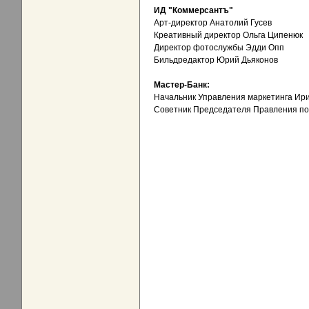
ИД "Коммерсантъ"
Арт-директор Анатолий Гусев
Креативный директор Ольга Ципенюк
Директор фотослужбы Эдди Опп
Бильдредактор Юрий Дьяконов
Мастер-Банк:
Начальник Управления маркетинга Ир
Советник Председателя Правления по 