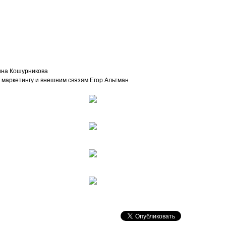
ина Кошурникова
маркетингу и внешним связям Егор Альтман