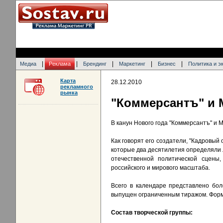
|
|
|
|
|
Медиа
Реклама
Брендинг
Маркетинг
Бизнес
Политика и э
Карта
28.12.2010
рекламного
рынка
"Коммерсантъ" и 
В канун Нового года "Коммерсантъ" и 
Как говорят его создатели, "Кадровый
которые два десятилетия определяли 
отечественной политической сцены,
российского и мирового масштаба.
Всего в календаре представлено бол
выпущен ограниченным тиражом. Форма
Состав творческой группы: