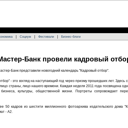
|
|
|
кономика
Социум
Фестивали
Бизнес-блоги
Мастер-Банк провели кадровый отбо
Мастер-Банк представили новогодний календарь "Кадровый отбор".
 отбор" - это взгляд на наступающий год через призму прошедших лет. Здесь
лицо страны, лицо нашего времени. Каждая неделя 2011 года посвящена одн
 бизнеса, культуры, общественной жизни. Портреты сопровождает пер
ее 50 кадров из шестити миллионного фотоархива издательского дома "К
т - А2.