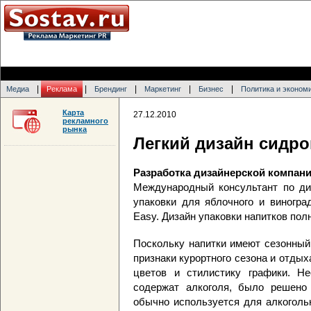
|
|
|
|
|
Медиа
Реклама
Брендинг
Маркетинг
Бизнес
Политика и эконом
Карта
27.12.2010
рекламного
рынка
Легкий дизайн сидро
Разработка дизайнерской компан
Международный консультант по ди
упаковки для яблочного и виногра
Easy. Дизайн упаковки напитков пол
Поскольку напитки имеют сезонный
признаки курортного сезона и отдых
цветов и стилистику графики. Н
содержат алкоголя, было решено 
обычно используется для алкогольн