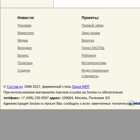
Новости:
Проекты:
Реклама
Прямой эфир
Маркетинг
Лицо рынка
Медиа
Визитка
Брендинг
Герои DIGITAL
Бизнес
Рейтинги
Политика
Фоторепортажи
Социум
Индустриальные
стандарты
©
Состав.ру
1998-2017, фирменный стиль
Depot WPF
При использовании материалов портала ссылка на Sostav.ru обязательна!
тел/факс:
+7 (495) 230 0597
адрес:
109004, Москва, Полковая 3/3
Администрация Sostav.ru просит Вас сообщать о всех замеченных технических неп