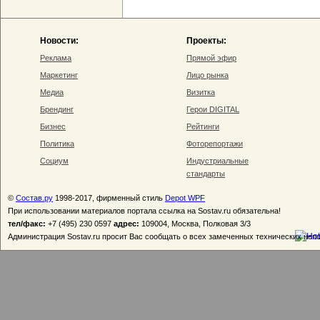
Новости:
Проекты:
Реклама
Прямой эфир
Маркетинг
Лицо рынка
Медиа
Визитка
Брендинг
Герои DIGITAL
Бизнес
Рейтинги
Политика
Фоторепортажи
Социум
Индустриальные
стандарты
©
Состав.ру
1998-2017, фирменный стиль
Depot WPF
При использовании материалов портала ссылка на Sostav.ru обязательна!
тел/факс:
+7 (495) 230 0597
адрес:
109004, Москва, Полковая 3/3
Администрация Sostav.ru просит Вас сообщать о всех замеченных технических неп