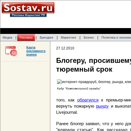
|
|
|
|
|
Медиа
Реклама
Брендинг
Маркетинг
Бизнес
Политика и эконом
Карта
27.12.2010
рекламного
рынка
Блогеру, просившему
тюремный срок
Кадр "Комсомольской правды"
того, как
обратился
к премьер-мин
вернуть пожарную
рынду
и выкопат
Livejournal.
Ранее блогер заявил, что у него 
"вляпали статью". Как рассказал