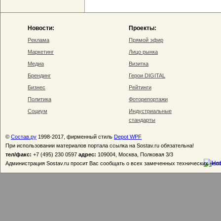
Новости:
Проекты:
Реклама
Прямой эфир
Маркетинг
Лицо рынка
Медиа
Визитка
Брендинг
Герои DIGITAL
Бизнес
Рейтинги
Политика
Фоторепортажи
Социум
Индустриальные
стандарты
©
Состав.ру
1998-2017, фирменный стиль
Depot WPF
При использовании материалов портала ссылка на Sostav.ru обязательна!
тел/факс:
+7 (495) 230 0597
адрес:
109004, Москва, Полковая 3/3
Администрация Sostav.ru просит Вас сообщать о всех замеченных технических неп