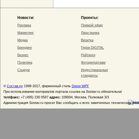
Новости:
Проекты:
Реклама
Прямой эфир
Маркетинг
Лицо рынка
Медиа
Визитка
Брендинг
Герои DIGITAL
Бизнес
Рейтинги
Политика
Фоторепортажи
Социум
Индустриальные
стандарты
©
Состав.ру
1998-2017, фирменный стиль
Depot WPF
При использовании материалов портала ссылка на Sostav.ru обязательна!
тел/факс:
+7 (495) 230 0597
адрес:
109004, Москва, Полковая 3/3
Администрация Sostav.ru просит Вас сообщать о всех замеченных технических неп