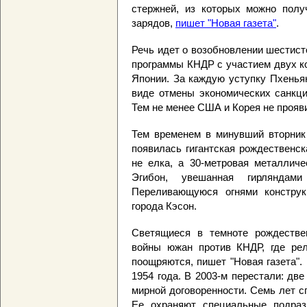
стержней, из которых можно полу
зарядов,
пишет "Новая газета"
.
Речь идет о возобновлении шестист
программы КНДР с участием двух ко
Японии. За каждую уступку Пхенья
виде отмены экономических санкций
Тем не менее США и Корея не прояв
Тем временем в минувший вторник
появилась гигантская рождественска
не елка, а 30-метровая металличе
Эгибон, увешанная гирлянда
Переливающуюся огнями конструк
города Кэсон.
Светящиеся в темноте рождествен
войны южан против КНДР, где рели
поощряются, пишет "Новая газета".
1954 года. В 2003-м перестали: две
мирной договоренности. Семь лет с
Ее охраняют специальные подраз