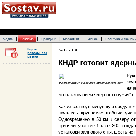
|
|
|
|
|
Медиа
Реклама
Брендинг
Маркетинг
Бизнес
Политика и эконом
Карта
24.12.2010
рекламного
рынка
КНДР готовит ядерн
Рук
зая
Иллюстрация с ресурса atlasmissilesilo.com
нач
использованием ядерного оружия" пр
Как известно, в минувшую среду в Я
начались крупномасштабные учен
Одновременно в 50 км к северу от
приняли участие более 800 солдат
установки залпового огня, шесть ис