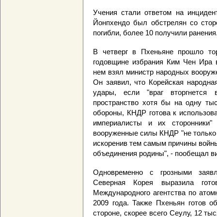
Учения стали ответом на инцидент
Йонпхендо был обстрелян со стор
погибли, более 10 получили ранения
В четверг в Пхеньяне прошло тор
годовщине избрания Ким Чен Ира 
нем взял министр народных вооруж
Он заявил, что Корейская народна
удары, если "враг вторгнется 
пространство хотя бы на одну ты
обороны, КНДР готова к использов
империалисты и их сторонники" 
вооруженные силы КНДР "не только с
искоренив тем самым причины войны
объединения родины", - пообещал в
Одновременно с грозными заявл
Северная Корея выразила гото
Международного агентства по атом
2009 года. Также Пхеньян готов о
стороне, скорее всего Сеулу, 12 