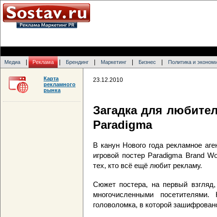
|
|
|
|
|
Медиа
Реклама
Брендинг
Маркетинг
Бизнес
Политика и эконом
Карта
23.12.2010
рекламного
рынка
Загадка для любител
Paradigma
В канун Нового года рекламное аг
игровой постер Paradigma Brand W
тех, кто всё ещё любит рекламу.
Сюжет постера, на первый взгляд,
многочисленными посетителями.
головоломка, в которой зашифрован