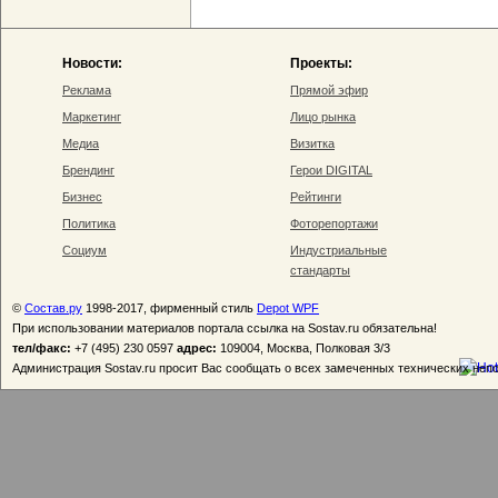
Новости:
Проекты:
Реклама
Прямой эфир
Маркетинг
Лицо рынка
Медиа
Визитка
Брендинг
Герои DIGITAL
Бизнес
Рейтинги
Политика
Фоторепортажи
Социум
Индустриальные
стандарты
©
Состав.ру
1998-2017, фирменный стиль
Depot WPF
При использовании материалов портала ссылка на Sostav.ru обязательна!
тел/факс:
+7 (495) 230 0597
адрес:
109004, Москва, Полковая 3/3
Администрация Sostav.ru просит Вас сообщать о всех замеченных технических неп