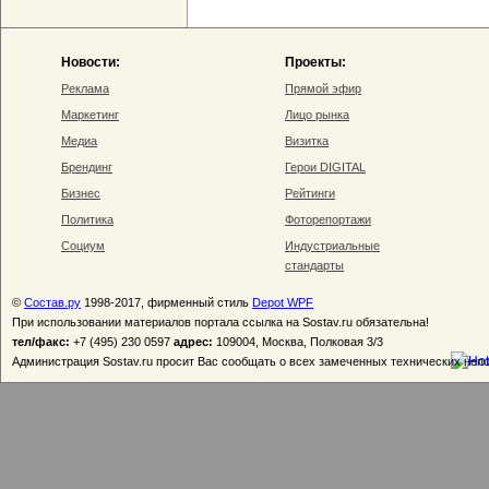
Новости:
Проекты:
Реклама
Прямой эфир
Маркетинг
Лицо рынка
Медиа
Визитка
Брендинг
Герои DIGITAL
Бизнес
Рейтинги
Политика
Фоторепортажи
Социум
Индустриальные
стандарты
©
Состав.ру
1998-2017, фирменный стиль
Depot WPF
При использовании материалов портала ссылка на Sostav.ru обязательна!
тел/факс:
+7 (495) 230 0597
адрес:
109004, Москва, Полковая 3/3
Администрация Sostav.ru просит Вас сообщать о всех замеченных технических неп