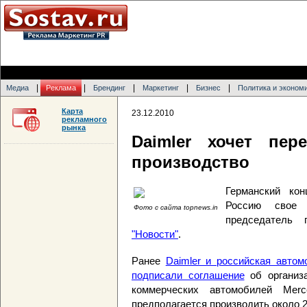
|
|
|
|
|
Медиа
Реклама
Брендинг
Маркетинг
Бизнес
Политика и эконом
Карта
23.12.2010
рекламного
рынка
Daimler хочет пе
производство
Германский ко
Россию свое 
Фото с сайта topnews.in
председатель
"Новости"
.
Ранее
Daimler и российская автом
подписали соглашение
об организа
коммерческих автомобилей Merc
предполагается производить около 