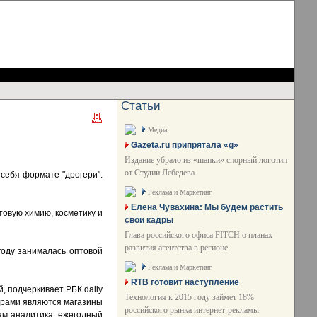
Статьи
Медиа
Gazeta.ru припрятала «g»
Издание убрало из «шапки» спорный логотип
от Студии Лебедева
 себя формате "дрогери".
Реклама и Маркетинг
Елена Чувахина: Мы будем растить
товую химию, косметику и
свои кадры
Глава российского офиса FITCH о планах
развития агентства в регионе
году занималась оптовой
Реклама и Маркетинг
RTB готовит наступление
, подчеркивает РБК daily
Технология к 2015 году займет 18%
дерами являются магазины
российского рынка интернет-рекламы
кам аналитика, ежегодный