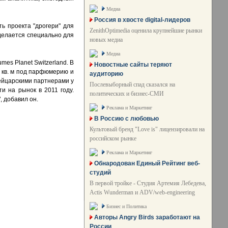
Медиа
Россия в хвосте digital-лидеров
ь проекта "дрогери" для
ZenithOptimedia оценила крупнейшие рынки
 делается специально для
новых медиа
Медиа
es Planet Switzerland. В
Новостные сайты теряют
 кв. м под парфюмерию и
аудиторию
ейцарскими партнерами у
Послевыборный спад сказался на
и на рынок в 2011 году.
политических и бизнес-СМИ
, добавил он.
Реклама и Маркетинг
В Россию с любовью
Культовый бренд "Love is" лицензировали на
российском рынке
Реклама и Маркетинг
Обнародован Единый Рейтинг веб-
студий
В первой тройке - Студия Артемия Лебедева,
Actis Wunderman и ADV/web-engineering
Бизнес и Политика
Авторы Angry Birds заработают на
России