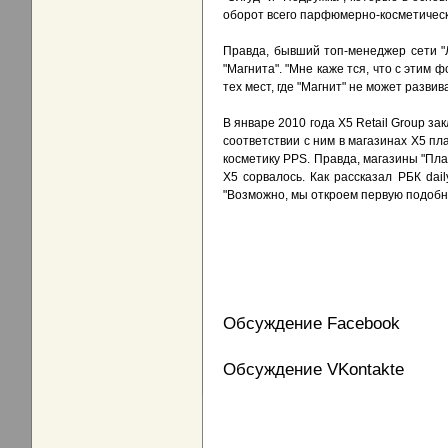
оборот всего парфюмерно-косметическ
Правда, бывший топ-менеджер сети "
"Магнита". "Мне каже тся, что с этим
тех мест, где "Магнит" не может разви
В январе 2010 года X5 Retail Group з
соответствии с ним в магазинах Х5 п
косметику PPS. Правда, магазины "Пл
Х5 сорвалось. Как рассказал РБК dai
"Возможно, мы откроем первую подобну
Обсуждение Facebook
Обсуждение VKontakte