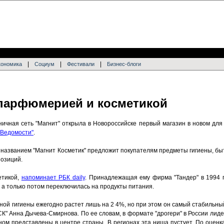
|
|
|
кономика
Социум
Фестивали
Бизнес-блоги
 парфюмерией и косметикой
ничная сеть "Магнит" открыла в Новороссийске первый магазин в новом для
"Ведомости"
.
 названием "Магнит Косметик" предложит покупателям предметы гигиены, бы
позиций.
етикой,
напоминает РБК daily
. Принадлежащая ему фирма "Тандер" в 1994 
 а только потом переключилась на продукты питания.
ой гигиены ежегодно растет лишь на 2 4%, но при этом он самый стабильный
СК" Анна Дычева-Смирнова. По ее словам, в формате "дрогери" в России ли
вном представлены в центре страны. В регионах эта ниша пустует. По оцен