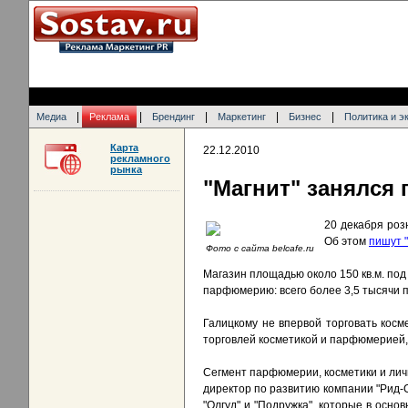
|
|
|
|
|
Медиа
Реклама
Брендинг
Маркетинг
Бизнес
Политика и э
Карта
22.12.2010
рекламного
рынка
"Магнит" занялся
20 декабря роз
Об этом
пишут 
Фото с сайта belcafe.ru
Магазин площадью около 150 кв.м. под
парфюмерию: всего более 3,5 тысячи 
Галицкому не впервой торговать косм
торговлей косметикой и парфюмерией,
Сегмент парфюмерии, косметики и личн
директор по развитию компании "Рид-
"Олгуд" и "Подружка", которые в осно