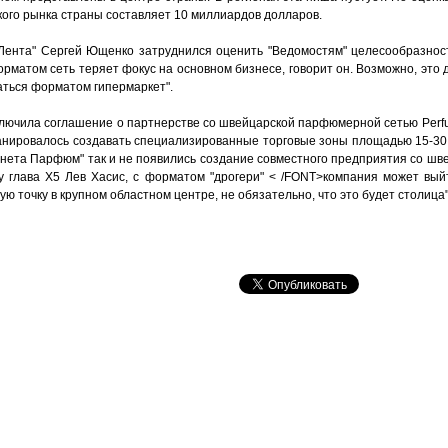
ого рынка страны составляет 10 миллиардов долларов.
Лента" Сергей Ющенко затруднился оценить "Ведомостям" целесообразност
 форматом сеть теряет фокус на основном бизнесе, говорит он. Возможно, это
ваться форматом гипермаркет".
аключила соглашение о партнерстве со швейцарской парфюмерной сетью Perfum
ланировалось создавать специализированные торговые зоны площадью 15-30
анета Парфюм" так и не появились создание совместного предприятия со шв
ly глава Х5 Лев Хасис, с форматом "дрогери" < /FONT>компания может выйт
ю точку в крупном областном центре, не обязательно, что это будет столица"