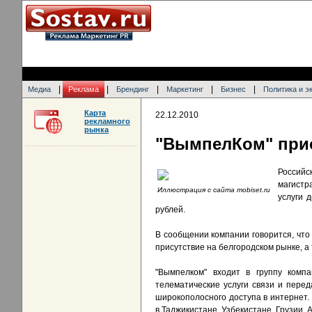
|
|
|
|
|
Медиа
Реклама
Брендинг
Маркетинг
Бизнес
Политика и э
Карта
22.12.2010
рекламного
рынка
"ВымпелКом" прио
Россий
магистр
Иллюстрация с сайта mobiset.ru
услуги 
рублей.
В сообщении компании говорится, чт
присутствие на белгородском рынке, а
"Вымпелком" входит в группу компа
телематические услуги связи и пере
широкополосного доступа в интернет. 
в Таджикистане, Узбекистане, Грузии,