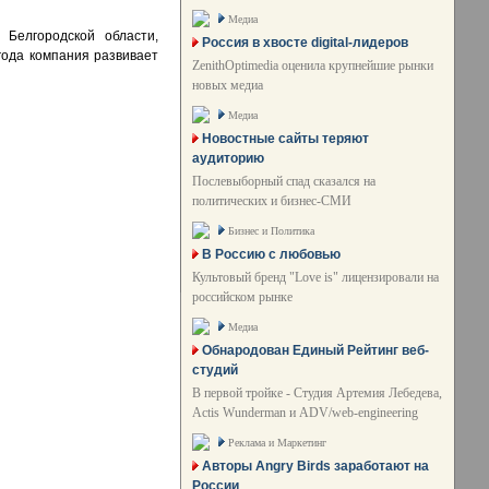
Медиа
 Белгородской области,
Россия в хвосте digital-лидеров
года компания развивает
ZenithOptimedia оценила крупнейшие рынки
новых медиа
Медиа
Новостные сайты теряют
аудиторию
Послевыборный спад сказался на
политических и бизнес-СМИ
Бизнес и Политика
В Россию с любовью
Культовый бренд "Love is" лицензировали на
российском рынке
Медиа
Обнародован Единый Рейтинг веб-
студий
В первой тройке - Студия Артемия Лебедева,
Actis Wunderman и ADV/web-engineering
Реклама и Маркетинг
Авторы Angry Birds заработают на
России