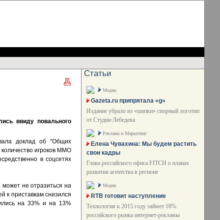
Статьи
Медиа
Gazeta.ru припрятала «g»
Издание убрало из «шапки» спорный логотип
от Студии Лебедева
лись ввиду повального
Реклама и Маркетинг
вала доклад об "Общих
Елена Чувахина: Мы будем растить
, количество игроков MMO
свои кадры
осредственно в соцсетях
Глава российского офиса FITCH о планах
развития агентства в регионе
 может не отразиться на
Медиа
й к приставкам снизился
RTB готовит наступление
чились на 33% и на 13%
Технология к 2015 году займет 18%
российского рынка интернет-рекламы