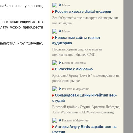
Медиа
 набирают популярность,
Россия в хвосте digital-лидеров
ZenithOptimedia оценила крупнейшие рынки
на в таких соцсетях, как
новых медиа
плату можно приобрести
Медиа
Новостные сайты теряют
аудиторию
пустил игру "CityVille",
Послевыборный спад сказался на
политических и бизнес-СМИ
Бизнес и Политика
В Россию с любовью
Культовый бренд "Love is" лицензировали на
российском рынке
Реклама и Маркетинг
Обнародован Единый Рейтинг веб-
студий
В первой тройке - Студия Артемия Лебедева,
Actis Wunderman и ADV/web-engineering
Реклама и Маркетинг
Авторы Angry Birds заработают на
России