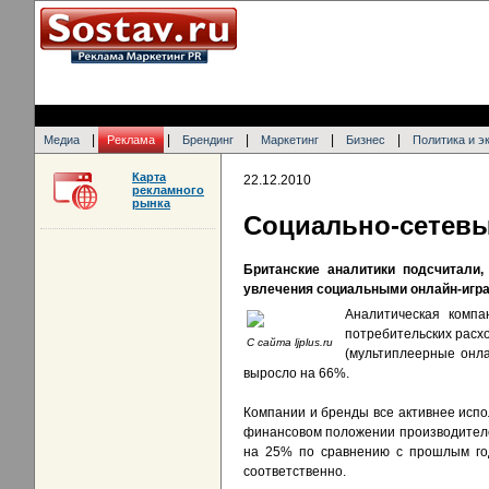
|
|
|
|
|
Медиа
Реклама
Брендинг
Маркетинг
Бизнес
Политика и э
Карта
22.12.2010
рекламного
рынка
Социально-сетевы
Британские аналитики подсчитали,
увлечения социальными онлайн-игр
Аналитическая компа
потребительских расхо
С сайта ljplus.ru
(мультиплеерные онла
выросло на 66%.
Компании и бренды все активнее испо
финансовом положении производителей
на 25% по сравнению с прошлым го
соответственно.