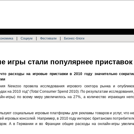
|
|
|
кономика
Социум
Фестивали
Бизнес-блоги
е игры стали популярнее приставок
 что расходы на игровые приставки в 2010 году значительно сократи
ами
ния Newzoo провела исследования игрового сектора рынка и опублико
дах на 2010 год" (Total Consumer Spend 2010). По результатам исследования
йн-игры) по всему миру увеличилось на 27%, а количество играющих неп
льзуют социальные игровые платформы для рекламы товаров и услуг, что не
 игровых консолей. Например, в 2010 году интерес британских потребителе
дом. А в Германии и во Франции общие расходы на онлайн-игры увели