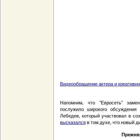
Видеообращение актера и креативн
Напомним, что "Евросеть" заме
послужило широкого обсуждения 
Лебедев, который участвовал в со
высказался
в том духе, что новый д
Прежняя