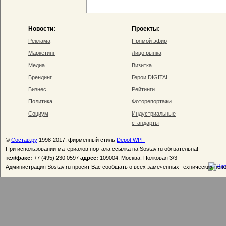
Новости:
Проекты:
Реклама
Прямой эфир
Маркетинг
Лицо рынка
Медиа
Визитка
Брендинг
Герои DIGITAL
Бизнес
Рейтинги
Политика
Фоторепортажи
Социум
Индустриальные
стандарты
©
Состав.ру
1998-2017, фирменный стиль
Depot WPF
При использовании материалов портала ссылка на Sostav.ru обязательна!
тел/факс:
+7 (495) 230 0597
адрес:
109004, Москва, Полковая 3/3
Администрация Sostav.ru просит Вас сообщать о всех замеченных технических неп