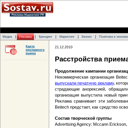
|
|
|
|
|
Медиа
Реклама
Брендинг
Маркетинг
Бизнес
Политика и эконом
Карта
21.12.2010
рекламного
рынка
Расстройства прием
Продолжение кампании организац
Некоммерческая организация Beitec
выпускали печатную рекламу
, кото
страдающие анорексией, обращал
организация выпустила новый прин
Реклама сравнивает эти заболеван
Beitech предстает, как средство осв
Состав творческой группы
Advertising Agency: Mccann Erickson, T