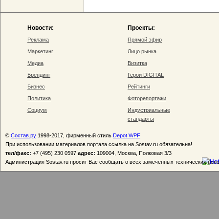
Новости:
Проекты:
Реклама
Прямой эфир
Маркетинг
Лицо рынка
Медиа
Визитка
Брендинг
Герои DIGITAL
Бизнес
Рейтинги
Политика
Фоторепортажи
Социум
Индустриальные
стандарты
©
Состав.ру
1998-2017, фирменный стиль
Depot WPF
При использовании материалов портала ссылка на Sostav.ru обязательна!
тел/факс:
+7 (495) 230 0597
адрес:
109004, Москва, Полковая 3/3
Администрация Sostav.ru просит Вас сообщать о всех замеченных технических неп