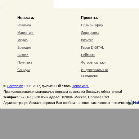
Новости:
Проекты:
Реклама
Прямой эфир
Маркетинг
Лицо рынка
Медиа
Визитка
Брендинг
Герои DIGITAL
Бизнес
Рейтинги
Политика
Фоторепортажи
Социум
Индустриальные
стандарты
©
Состав.ру
1998-2017, фирменный стиль
Depot WPF
При использовании материалов портала ссылка на Sostav.ru обязательна!
тел/факс:
+7 (495) 230 0597
адрес:
109004, Москва, Полковая 3/3
Администрация Sostav.ru просит Вас сообщать о всех замеченных технических неп