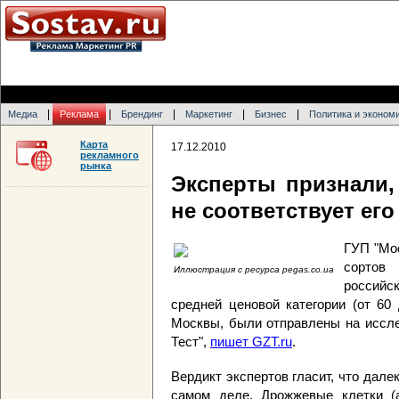
|
|
|
|
|
Медиа
Реклама
Брендинг
Маркетинг
Бизнес
Политика и эконом
Карта
17.12.2010
рекламного
рынка
Эксперты признали,
не соответствует его
ГУП "Мо
сортов
Иллюстрация с ресурса pegas.co.ua
российск
средней ценовой категории (от 60
Москвы, были отправлены на иссле
Тест",
пишет GZT.ru
.
Вердикт экспертов гласит, что дале
самом деле. Дрожжевые клетки (