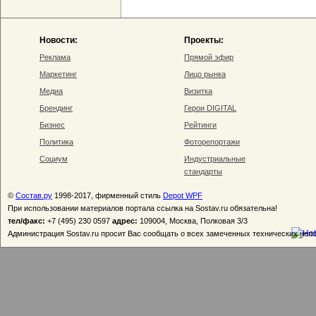
Новости:
Проекты:
Реклама
Прямой эфир
Маркетинг
Лицо рынка
Медиа
Визитка
Брендинг
Герои DIGITAL
Бизнес
Рейтинги
Политика
Фоторепортажи
Социум
Индустриальные
стандарты
©
Состав.ру
1998-2017, фирменный стиль
Depot WPF
При использовании материалов портала ссылка на Sostav.ru обязательна!
тел/факс:
+7 (495) 230 0597
адрес:
109004, Москва, Полковая 3/3
Администрация Sostav.ru просит Вас сообщать о всех замеченных технических неп