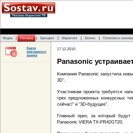
|
|
|
|
|
Медиа
Реклама
Брендинг
Маркетинг
Бизнес
Политика и эконом
Карта
17.12.2010
рекламного
рынка
Panasonic устраивае
Компания Panasonic запустила новы
3D".
Участникам проекта требуется нап
трех предложенных конкурсных тем
сейчас!" и "3D-будущее".
Главный приз, за который будут 
Panasonic VIERA TX-PR42GT20.