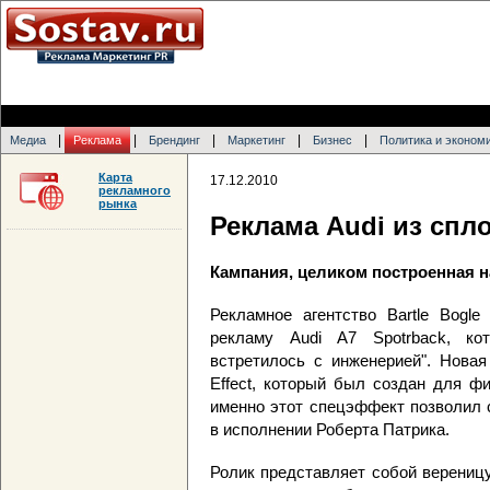
|
|
|
|
|
Медиа
Реклама
Брендинг
Маркетинг
Бизнес
Политика и эконом
Карта
17.12.2010
рекламного
рынка
Реклама Audi из сп
Кампания, целиком построенная н
Рекламное агентство Bartle Bogle
рекламу Audi A7 Spotrback, ко
встретилось с инженерией". Новая
Effect, который был создан для ф
именно этот спецэффект позволил 
в исполнении Роберта Патрика.
Ролик представляет собой вереницу