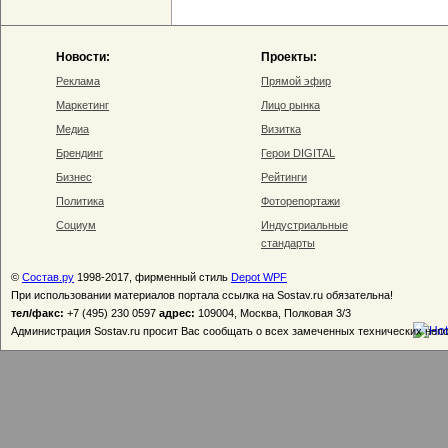
Новости:
Проекты:
Реклама
Прямой эфир
Маркетинг
Лицо рынка
Медиа
Визитка
Брендинг
Герои DIGITAL
Бизнес
Рейтинги
Политика
Фоторепортажи
Социум
Индустриальные
стандарты
©
Состав.ру
1998-2017, фирменный стиль
Depot WPF
При использовании материалов портала ссылка на Sostav.ru обязательна!
тел/факс:
+7 (495) 230 0597
адрес:
109004, Москва, Полковая 3/3
Администрация Sostav.ru просит Вас сообщать о всех замеченных технических неп