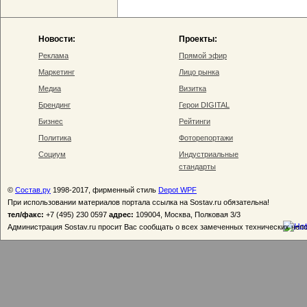
Новости:
Проекты:
Реклама
Прямой эфир
Маркетинг
Лицо рынка
Медиа
Визитка
Брендинг
Герои DIGITAL
Бизнес
Рейтинги
Политика
Фоторепортажи
Социум
Индустриальные
стандарты
©
Состав.ру
1998-2017, фирменный стиль
Depot WPF
При использовании материалов портала ссылка на Sostav.ru обязательна!
тел/факс:
+7 (495) 230 0597
адрес:
109004, Москва, Полковая 3/3
Администрация Sostav.ru просит Вас сообщать о всех замеченных технических неп