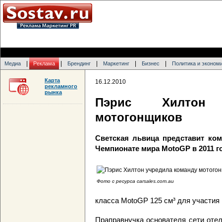
|
|
|
|
|
Медиа
Реклама
Брендинг
Маркетинг
Бизнес
Политика и эконом
Карта
16.12.2010
рекламного
рынка
Пэрис Хилтон 
мотогонщиков
Светская львица представит кома
Чемпионате мира MotoGP в 2011 г
Фото с ресурса carsales.com.au
класса MotoGP 125 см³ для участия
Праправнучка основателя сети отел