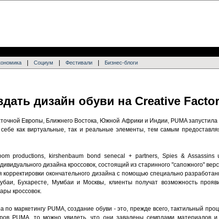
|
|
|
кономика
Социум
Фестивали
Бизнес-блоги
дать дизайн обуви на Creative Facto
точной Европы, Ближнего Востока, Южной Африки и Индии, PUMA запустила Cr
себе как виртуальные, так и реальные элементы, тем самым предоставля
m productions, kirshenbaum bond senecal + partners, Spies & Assassins 
ивидуального дизайна кроссовок, состоящий из старинного "сапожного" вер
для корректировки окончательного дизайна с помощью специально разработа
Дубаи, Бухаресте, Мумбаи и Москвы, клиенты получат возможность прояв
ары кроссовок.
 по маркетингу PUMA, создание обуви - это, прежде всего, тактильный проц
еров PUMA, то можно увидеть, что они завалены семплами материалов и 