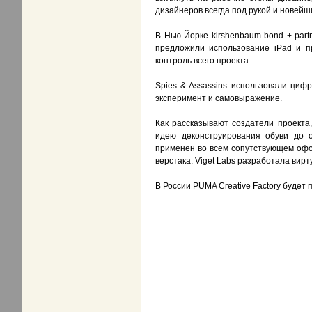
дизайнеров всегда под рукой и новейш
В Нью Йорке kirshenbaum bond + partn
предложили использование iPad и п
контроль всего проекта.
Spies & Assassins использовали циф
эксперимент и самовыражение.
Как рассказывают создатели проекта,
идею деконструирования обуви до о
применен во всем сопутствующем оформ
верстака. Viget Labs разработала вир
В России PUMA Creative Factory будет 