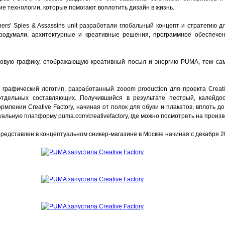
ие технологии, которые помогают воплотить дизайн в жизнь.
ers' Spies & Assassins unit разработали глобальный концепт и стратегию дл
родумали, архитектурные и креативные решения, программное обеспечен
ровую графику, отображающую креативный посыл и энергию PUMA, тем сам
 графический логотип, разработанный zooom production для проекта Creati
тдельных составляющих. Получившийся в результате пестрый, калейдо
лении Creative Factory, начиная от полок для обуви и плакатов, вплоть до
туальную платформу puma.com/creativefactory, где можно посмотреть на произ
представлен в концептуальном сникер-магазине в Москве начиная с декабря 2