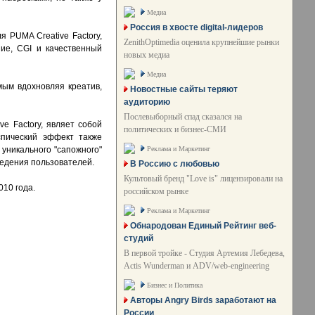
Медиа
Россия в хвосте digital-лидеров
я PUMA Creative Factory,
ZenithOptimedia оценила крупнейшие рынки
ие, CGI и качественный
новых медиа
Медиа
ым вдохновляя креатив,
Новостные сайты теряют
аудиторию
Послевыборный спад сказался на
ve Factory, являет собой
политических и бизнес-СМИ
спический эффект также
Реклама и Маркетинг
 уникального "сапожного"
ведения пользователей.
В Россию с любовью
Культовый бренд "Love is" лицензировали на
010 года.
российском рынке
Реклама и Маркетинг
Обнародован Единый Рейтинг веб-
студий
В первой тройке - Студия Артемия Лебедева,
Actis Wunderman и ADV/web-engineering
Бизнес и Политика
Авторы Angry Birds заработают на
России