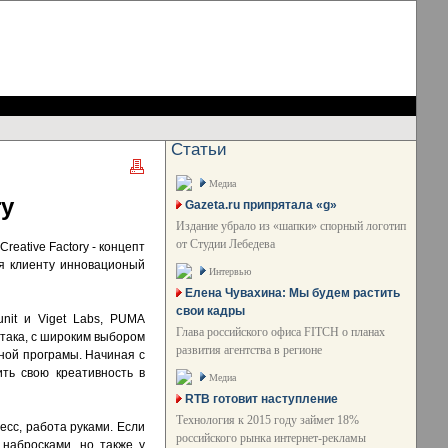
Статьи
Медиа
ry
Gazeta.ru припрятала «g»
Издание убрало из «шапки» спорный логотип
от Студии Лебедева
eative Factory - концепт
я клиенту инновационый
Интервью
Елена Чувахина: Мы будем растить
свои кадры
unit и Viget Labs, PUMA
Глава российского офиса FITCH о планах
стака, с широким выбором
развития агентства в регионе
нной програмы. Начиная с
ить свою креативность в
Медиа
RTB готовит наступление
Технология к 2015 году займет 18%
есс, работа руками. Если
российского рынка интернет-рекламы
набросками, но также у