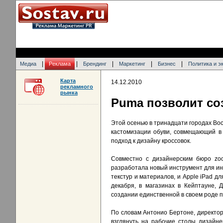
|
|
|
|
|
Медиа
Реклама
Брендинг
Маркетинг
Бизнес
Политика и э
Карта
14.12.2010
рекламного
рынка
Puma позволит соз
Этой осенью в тринадцати городах Вос
кастомизации обуви, совмещающий в 
подход к дизайну кроссовок.
Совместно с дизайнерским бюро zooo
разработала новый инструмент для инд
текстур и материалов, и Apple iPad 
декабря, в магазинах в Кейптауне, 
создании единственной в своем роде п
По словам Антонио Бертоне, директора
взглянуть на рабочие столы дизайн