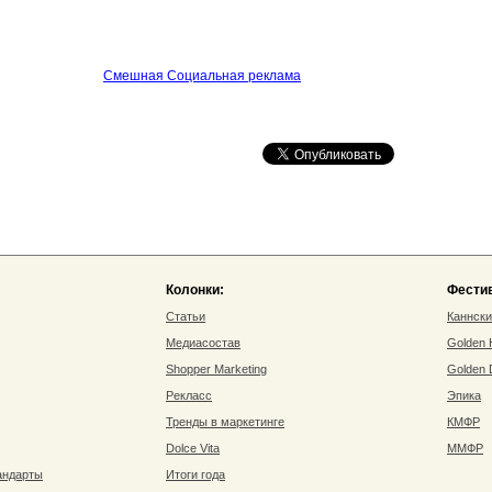
Смешная Социальная реклама
Колонки:
Фести
Статьи
Каннск
Медиасостав
Golden
Shopper Marketing
Golden
Рекласс
Эпика
Тренды в маркетинге
КМФР
Dolce Vita
ММФР
андарты
Итоги года