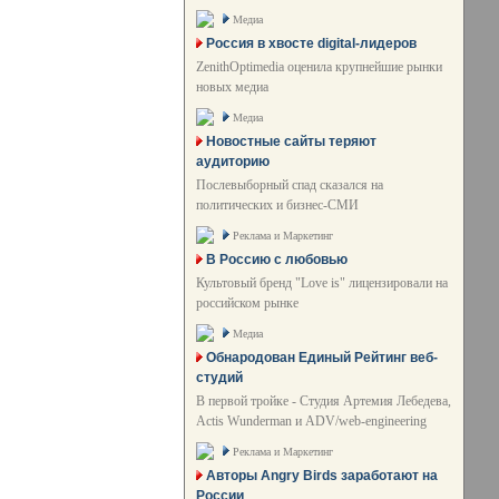
Медиа
Россия в хвосте digital-лидеров
ZenithOptimedia оценила крупнейшие рынки
новых медиа
Медиа
Новостные сайты теряют
аудиторию
Послевыборный спад сказался на
политических и бизнес-СМИ
Реклама и Маркетинг
В Россию с любовью
Культовый бренд "Love is" лицензировали на
российском рынке
Медиа
Обнародован Единый Рейтинг веб-
студий
В первой тройке - Студия Артемия Лебедева,
Actis Wunderman и ADV/web-engineering
Реклама и Маркетинг
Авторы Angry Birds заработают на
России