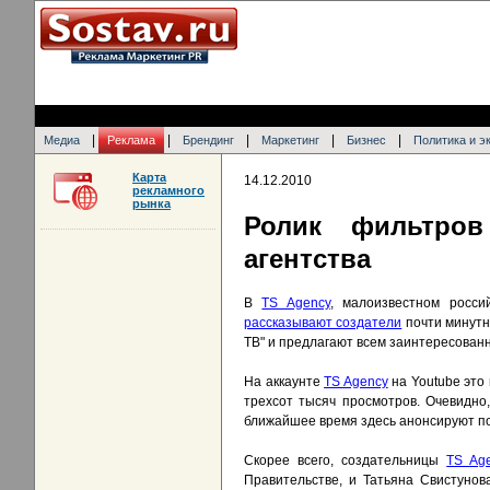
|
|
|
|
|
Медиа
Реклама
Брендинг
Маркетинг
Бизнес
Политика и э
Карта
14.12.2010
рекламного
рынка
Ролик фильтров
агентства
В
TS Agency
, малоизвестном росси
рассказывают создатели
почти минутно
ТВ" и предлагают всем заинтересованн
На аккаунте
TS Agency
на Youtube это
трехсот тысяч просмотров. Очевидно
ближайшее время здесь анонсируют п
Скорее всего, создательницы
TS Ag
Правительстве, и Татьяна Свистунов