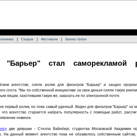
|
|
|
кономика
Социум
Фестивали
Бизнес-блоги
 "Барьер" стал саморекламой р
йском агентстве, сняли ролик для фильтров "Барьер" и заодно прорек
го спота: "Мы по собственной инициативе за свои деньги сняли такую реклам
ым лицам, захотевшим такую же, заказать ее по электронной почте.
 не первый ролик, но пока самый удачный. Видео для фильтров "Барьер" за 
, что агентство старается набрать популярность с помощью работ, рассчи
оявление новинок.
ency
две девушки - Стелла Вайнберг, студентка Московской Академии п
а. На данный момент агентство пока не обзавелось собственным сайтом,