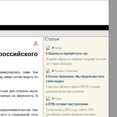
Статьи
Медиа
оссийского
Gazeta.ru припрятала «g»
Издание убрало из «шапки» спорный логотип
от Студии Лебедева
Реклама и Маркетинг
ламировались сами. Как
Елена Чувахина: Мы будем растить
у, какую хотим видеть по
свои кадры
Глава российского офиса FITCH о планах
четыре дня собрало около
развития агентства в регионе
танных на вирусность. В
Медиа
RTB готовит наступление
Технология к 2015 году займет 18%
редпринимательства при
российского рынка интернет-рекламы
 зато в социальной сети