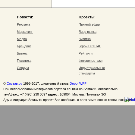
Новости:
Проекты:
Реклама
Прямой эфир
Маркетинг
Лицо рынка
Медиа
Визитка
Брендинг
Герои DIGITAL
Бизнес
Рейтинги
Политика
Фоторепортажи
Социум
Индустриальные
стандарты
©
Состав.ру
1998-2017, фирменный стиль
Depot WPF
При использовании материалов портала ссылка на Sostav.ru обязательна!
тел/факс:
+7 (495) 230 0597
адрес:
109004, Москва, Полковая 3/3
Администрация Sostav.ru просит Вас сообщать о всех замеченных технических неп