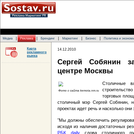
|
|
|
|
|
Медиа
Реклама
Брендинг
Маркетинг
Бизнес
Политика и эконом
Карта
14.12.2010
рекламного
рынка
Сергей Собянин з
центре Москвы
Столичные в
строительств
Фото с сайта kemota.nm.ru
торговых площ
столичный мэр Сергей Собянин, н
проектах идет речь и насколько они
"Мы должны обеспечить регулирова
исходя из наличия достаточных рез
РБК daily
слова столичного гр