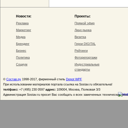
Новости:
Проекты:
Реклама
Прямой эфир
Маркетинг
Лицо рынка
Медиа
Визитка
Брендинг
Герои DIGITAL
Бизнес
Рейтинги
Политика
Фоторепортажи
Социум
Индустриальные
стандарты
©
Состав.ру
1998-2017, фирменный стиль
Depot WPF
При использовании материалов портала ссылка на Sostav.ru обязательна!
тел/факс:
+7 (495) 230 0597
адрес:
109004, Москва, Полковая 3/3
Администрация Sostav.ru просит Вас сообщать о всех замеченных технических неп