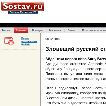
|
|
|
|
|
Медиа
Реклама
Брендинг
Маркетинг
Бизнес
Политика и эконом
Карта
08.12.2010
рекламного
рынка
Зловещий русский ст
Айдентика нового пиво Surly Brewi
Брендинговое агентство Aesthetic
айдентику бренда для нового сорта 
Пивовары выпустили пиво сорта р
очень крепкое и темное пиво, под н
Чтобы подчеркнуть особенность 
мрачную символику, изобразив на б
В остальном дизайн напитка чрезв
что бутылка выделяется необычны