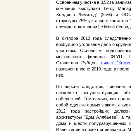
Освоением участка в 0,52 га занима
компании выступают Leroy Manage
Холдингз Лимитед" (25%) и ООО
структуры 75% уставного капитала "
президент компании Le Monti Леонид
В октябре 2010 года следствен
возбудило уголовное дело о крупн
участком. Основным подозрева
московского филиала ФГУП "Ро
Станислав Рубцов,
пишет "Комме
назначен в июне 2010 года, а после
нее.
По версии следствия, чиновник н
несколько несуществующих об
набережной. Тем самым, как полага
собой один из самых лакомых куско
2012 года застройщик должен
архитектуры "Дом Алябьева", а та
дома и шести полуразрушенных ст
Инвестиции в проект оцениваются M