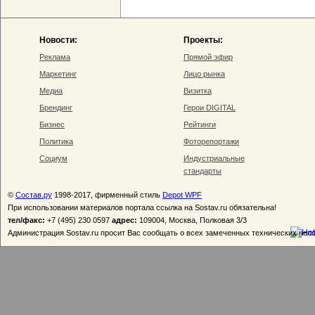
Новости:
Проекты:
Реклама
Прямой эфир
Маркетинг
Лицо рынка
Медиа
Визитка
Брендинг
Герои DIGITAL
Бизнес
Рейтинги
Политика
Фоторепортажи
Социум
Индустриальные
стандарты
©
Состав.ру
1998-2017, фирменный стиль
Depot WPF
При использовании материалов портала ссылка на Sostav.ru обязательна!
тел/факс:
+7 (495) 230 0597
адрес:
109004, Москва, Полковая 3/3
Администрация Sostav.ru просит Вас сообщать о всех замеченных технических неп