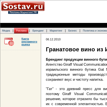
|
|
|
|
|
Медиа
Реклама
Брендинг
Маркетинг
Бизнес
Политика и эконом
Карта
06.12.2010
рекламного
рынка
Гранатовое вино из 
Брендинг продукции винного бутик
Агентство Giraff Visual Communicati
израильского винного бутика Gat 
традиционные методы производст
сохраняют вкус и чистоту напитка.
"Гат" - это древний пресс для в
поэтому Giraff Visual Communica
решение, которое отразило бы тыс
их с современной элегантностью. 