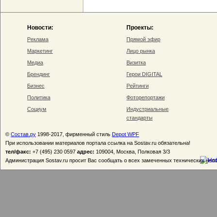
Новости:
Проекты:
Реклама
Прямой эфир
Маркетинг
Лицо рынка
Медиа
Визитка
Брендинг
Герои DIGITAL
Бизнес
Рейтинги
Политика
Фоторепортажи
Социум
Индустриальные
стандарты
©
Состав.ру
1998-2017, фирменный стиль
Depot WPF
При использовании материалов портала ссылка на Sostav.ru обязательна!
тел/факс:
+7 (495) 230 0597
адрес:
109004, Москва, Полковая 3/3
Администрация Sostav.ru просит Вас сообщать о всех замеченных технических неп