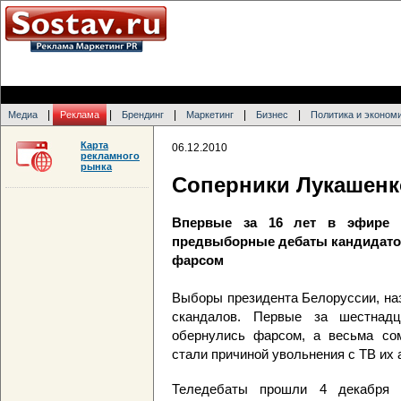
|
|
|
|
|
Медиа
Реклама
Брендинг
Маркетинг
Бизнес
Политика и эконом
Карта
06.12.2010
рекламного
рынка
Соперники Лукашенк
Впервые за 16 лет в эфире б
предвыборные дебаты кандидатов
фарсом
Выборы президента Белоруссии, на
скандалов. Первые за шестнад
обернулись фарсом, а весьма со
стали причиной увольнения с ТВ их 
Теледебаты прошли 4 декабря 