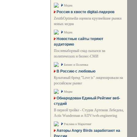
Медиа
Россия в хвосте digital-лидеров
ZenithOptimedia оценила крупнейшие рынки
новых медиа
Медиа
Новостные сайты теряют
аудиторию
Послевыборный спад сказался на
политических и бизнес-СМИ
Бизнес и Политика
В Россию с любовью
Культовый бренд "Love is" лицензировали на
российском рынке
Медиа
Обнародован Единый Рейтинг веб-
студий
В первой тройке - Студия Артемия Лебедева,
Actis Wunderman и ADV/web-engineering
Реклама и Маркетинг
Авторы Angry Birds заработают на
России