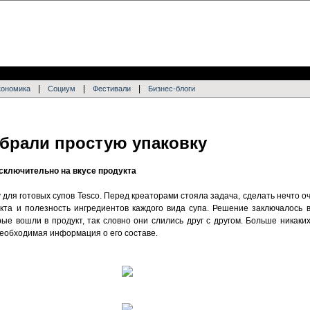
|
|
|
кономика
Социум
Фестивали
Бизнес-блоги
ыбрали простую упаковку
сключительно на вкусе продукта
 для готовых супов Tesco. Перед креаторами стояла задача, сделать нечто оч
кта и полезность ингредиентов каждого вида супа. Решение заключалось в
ые вошли в продукт, так словно они слились друг с другом. Больше никаки
необходимая информация о его составе.