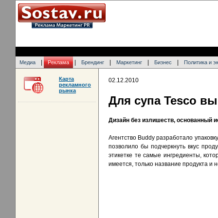
|
|
|
|
|
Медиа
Реклама
Брендинг
Маркетинг
Бизнес
Политика и э
Карта
02.12.2010
рекламного
рынка
Для супа Tesco в
Дизайн без излишеств, основанный и
Агентство Buddy разработало упаковку
позволило бы подчеркнуть вкус проду
этикетке те самые ингредиенты, котор
имеется, только название продукта и 