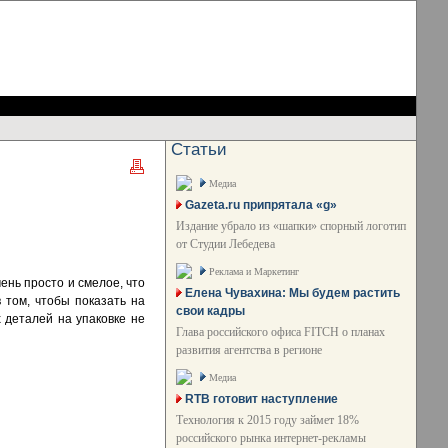
Статьи
Медиа
Gazeta.ru припрятала «g»
Издание убрало из «шапки» спорный логотип
от Студии Лебедева
Реклама и Маркетинг
ень просто и смелое, что
Елена Чувахина: Мы будем растить
 том, чтобы показать на
свои кадры
х деталей на упаковке не
Глава российского офиса FITCH о планах
развития агентства в регионе
Медиа
RTB готовит наступление
Технология к 2015 году займет 18%
российского рынка интернет-рекламы