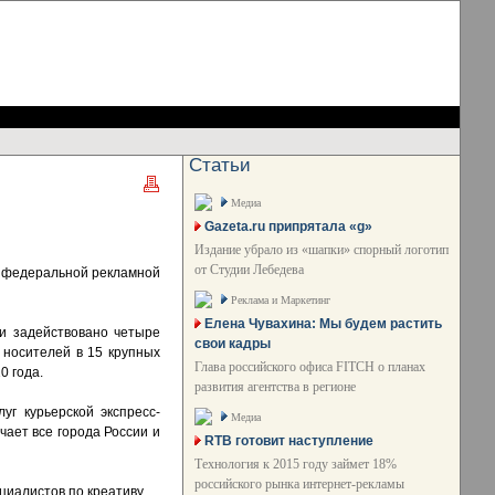
Статьи
Медиа
Gazeta.ru припрятала «g»
Издание убрало из «шапки» спорный логотип
от Студии Лебедева
й федеральной рекламной
Реклама и Маркетинг
Елена Чувахина: Мы будем растить
и задействовано четыре
свои кадры
 носителей в 15 крупных
Глава российского офиса FITCH о планах
0 года.
развития агентства в регионе
г курьерской экспресс-
Медиа
чает все города России и
RTB готовит наступление
Технология к 2015 году займет 18%
российского рынка интернет-рекламы
иалистов по креативу.