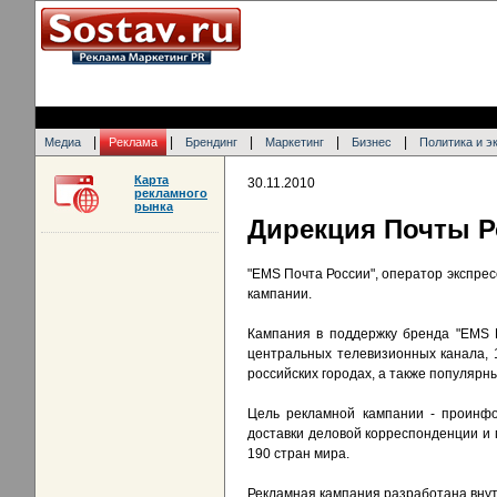
|
|
|
|
|
Медиа
Реклама
Брендинг
Маркетинг
Бизнес
Политика и э
Карта
30.11.2010
рекламного
рынка
Дирекция Почты Р
"EMS Почта России", оператор экспре
кампании.
Кампания в поддержку бренда "EMS П
центральных телевизионных канала, 
российских городах, а также популярн
Цель рекламной кампании - проинфо
доставки деловой корреспонденции и г
190 стран мира.
Рекламная кампания разработана внут