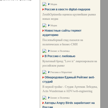
Медиа
Россия в хвосте digital-лидеров
ZenithOptimedia оценила крупнейшие рынки
новых медиа
Медиа
Новостные сайты теряют
аудиторию
Послевыборный спад сказался на
политических и бизнес-СМИ
Бизнес и Политика
В Россию с любовью
Культовый бренд "Love is" лицензировали на
российском рынке
Реклама и Маркетинг
Обнародован Единый Рейтинг веб-
студий
В первой тройке - Студия Артемия Лебедева,
Actis Wunderman и ADV/web-engineering
Бизнес и Политика
Авторы Angry Birds заработают на
России