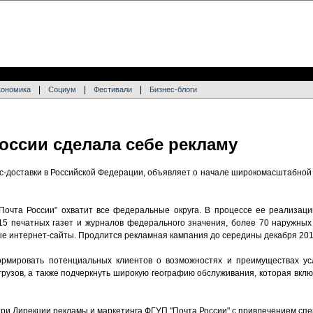
|
|
|
кономика
Социум
Фестивали
Бизнес-блоги
оссии сделала себе рекламу
сс-доставки в Российской Федерации, объявляет о начале широкомасштабно
очта России" охватит все федеральные округа. В процессе ее реализаци
15 печатных газет и журналов федерального значения, более 70 наружных
ые интернет-сайты. Продлится рекламная кампания до середины декабря 201
рмировать потенциальных клиентов о возможностях и преимуществах услу
рузов, а также подчеркнуть широкую географию обслуживания, которая вклю
ри Дирекции рекламы и маркетинга ФГУП "Почта России" с привлечением спец